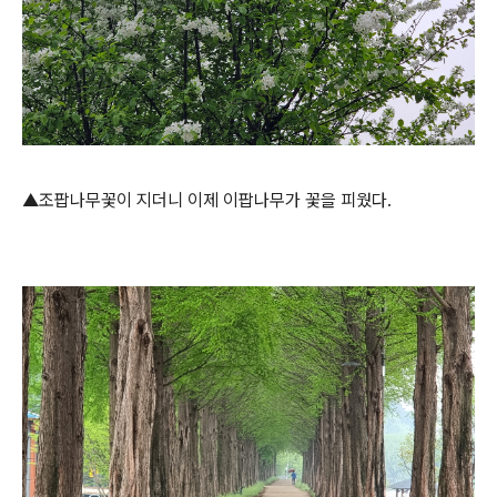
▲조팝나무꽃이 지더니 이제 이팝나무가 꽃을 피웠다.