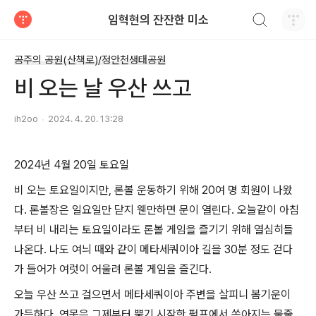
검색하기
임혁현의 잔잔한 미소
티스토리
공주의 공원(산책로)/정안천생태공원
비 오는 날 우산 쓰고
ih2oo
2024. 4. 20. 13:28
2024년 4월 20일 토요일
비 오는 토요일이지만, 론볼 운동하기 위해 20여 명 회원이 나왔
다. 론볼장은 일요일만 닫지 웬만하면 문이 열린다. 오늘같이 아침
부터 비 내리는 토요일이라도 론볼 게임을 즐기기 위해 열심히들
나온다. 나도 여늬 때와 같이 메타세쿼이아 길을 30분 정도 걷다
가 들어가 여럿이 어울려 론볼 게임을 즐긴다.
오늘 우산 쓰고 걸으면서 메타세쿼이아 주변을 살피니 봄기운이
가득하다. 연못은 그제부터 뿜기 시작한 펌프에서 쏟아지는 물줄