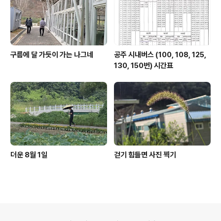
구름에 달 가듯이 가는 나그네
공주 시내버스 (100, 108, 125,
130, 150번) 시간표
더운 8월 1일
걷기 힘들면 사진 찍기
의안내