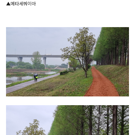
▲메타세쿼이아