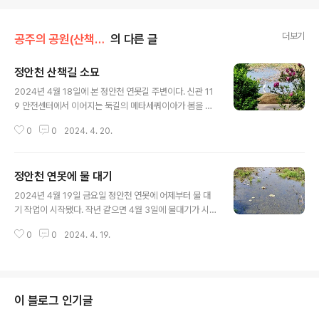
더보기
공주의 공원(산책로)/정안천생태공원
의 다른 글
정안천 산책길 소묘
글 내용
2024년 4월 18일에 본 정안천 연못길 주변이다. 신관 11
9 안전센터에서 이어지는 둑길의 메타세쿼이아가 봄을 맞
아 제법 파랗게 크는 모습이다. 버스 안에서 보이는 작은 메
0
0
2024. 4. 20.
타세쿼이아다. 머지않아 좋은 길이 될 징조다. 연못에 물이
고이니 백로도 보인다. 오늘부터 연못에 물이 차기 시작했
다. 모터 돌아가는 소리와 함께 물줄기가 연못으로 떨어지
정안천 연못에 물 대기
니 시원하다. 늘 물이 고였던 곳에서는 연잎이 떠오르기 시
글 내용
작했다. 아랫배미에서도 물을 뿜기 위한 모터 시설 공사가
2024년 4월 19일 금요일 정안천 연못에 어제부터 물 대
한창이다. 정안천 연못은 곧 물이 차고 물이 차면 연잎이 떠
기 작업이 시작됐다. 작년 같으면 4월 3일에 물대기가 시
오르겠지. 곧 푸른 연잎이 되고 그것이 또 꽃을 피우겠지.
작됐었는데 올해는 좀 늦었다. 매일 정안천 연못 주변 산책
정안천 연못에는 희망이 있다.
0
0
2024. 4. 19.
로를 돌면서 이제나저제나 연못물이 차기를 기대했는데 비
로소 물 가두기를 시작한 것이다. 마른 연못에서도 물이 고
인 곳에서는 벌써 연잎이 떠오른 모습인데 올해 연못은 물
대기가 늦은 셈이다. 누군가 관심을 두었어야 하는데 지금
이라도 연못에 물이 얼른 채워져서 움트려하는 연잎 싹이
이 블로그 인기글
얼른 물 위로 올라오기를 기대한다. 벙벙한 연못 물 위에 속