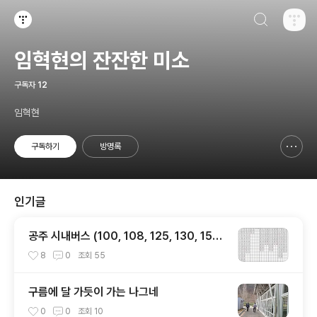
검색하기
티스토리
임혁현의 잔잔한 미소
구독자
12
임혁현
구독하기
방명록
신고하기 레이어
열기
인기글
공주 시내버스 (100, 108, 125, 130, 150
번) 시간표
8
0
조회
55
구름에 달 가듯이 가는 나그네
0
0
조회
10