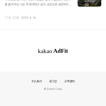
를 즐겨 타는 나도 꼭 참여하고 싶다. 금강신관 공원에서 석
장리까지 왕복하는 코스인데 전번에 박 선생님과 우연히
거기를 다녀온 바 있다. 거리가 왕복 12km가 되는 줄 몰랐
작성시간
0
0
2013. 4. 14.
는데 바람만 안 분다면 거뜬히 완주할 수 있는 거리이..
의안내
티스토리
로그인
고객센터
© Daum Corp.