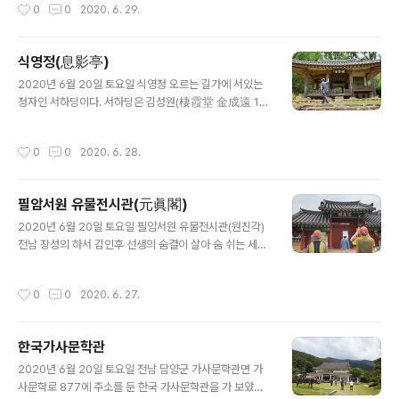
작성시간
0
0
2020. 6. 29.
던 정자. 환벽당 2013년 11월 6일 환벽당을 비롯한 그 일
원이 국가지정문화재 명승 제107호로 지정되었다. 광주광
역시 북구 광주호 상류 창계천가의 충효동쪽 언덕 위에 있
식영정(息影亭)
는 정자로, 나주목사(羅州牧使)를 지낸 김윤제(金允悌:1
글 내용
501∼1572)가 낙향하여 창건하고 육영(育英)에 힘쓰던
2020년 6월 20일 토요일 식영정 오르는 길가에 서있는
곳이다. 환벽(環璧)이란 뜻 그대로 푸르름이 고리를 두르
정자인 서하당이다. 서하당은 김성원(棲霞堂 金成遠 15
듯 아름다운 자연경관을 이루고, 시가문학과 관련된 국문
25-1597)이 식영정 바로 곁에 본인의 호를 따서 서하당
학사적인 인문학적 가치가 매우 큰 곳이며, 별 서원림으로
(棲霞堂)이란 정자를 지었다고 하며 최근 복원하였다. 서
작성시간
0
0
2020. 6. 28.
서 가치가 우수한 호남의 대표적인 누..
하당 김성원은 송강의 처외재당숙으로 송강보다 11년이나
연상이었으나 송강이 성산에 와 있을 때 같이 환벽당(環壁
堂)에서 공부하던 동문이였다. 송강 정철은 이곳 식영정과
필암서원 유물전시관(元眞閣)
환벽당 송강정(松江亭) 등 성산 일대의 화려한 자연경관
글 내용
을 벗 삼으며『성산별곡』을 창작해냈던 것이다. [네이버 지
2020년 6월 20일 토요일 필암서원 유물전시관(원진각)
식백과] 서하당 [棲霞堂] (문화콘텐츠 닷컴 (문화원형 백
전남 장성의 하서 김인후 선생의 숨결이 살아 숨 쉬는 세계
과 사진으로 보는 한국 전통건축), 2002., 한국콘텐츠진흥
유산 한국의 서원 필암서원을 관람하면서 본 유물전시관이
원) 서하당에서 좀 가파른 산길을 조금 오르면 식영정이다.
다. 필암서원 유물전시관에는 (재)양영재단과 하서 학술재
작성시간
0
0
2020. 6. 27.
식영정(息影亭) 1972년 1..
단에서 기증한 유물 29종 3,798 점 중에서 붓, 상아 홀,
벼루, 책장, 압판, 책판, 현판 등의 유물과 노비보, 초서 천자
문 백련 초해, 집 강안, 봉심 록 등 하서 선생과 필암서원에
한국가사문학관
대한 자료가 전시되어 있다. ​(출처: 필암서원 안내 팸플릿)
글 내용
2020년 6월 20일 토요일 전남 담양군 가사문학관면 가
사문학로 877에 주소를 둔 한국 가사문학관을 가 보았다.