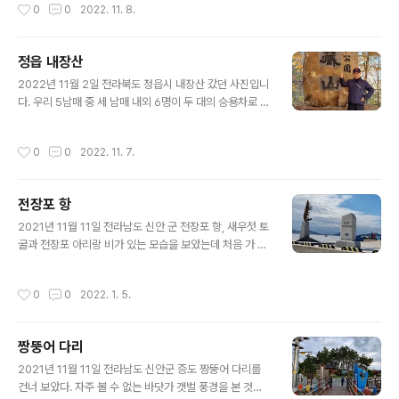
작성시간
0
0
2022. 11. 8.
애애한 밤이었던 것입니다. 아..
던 맛과는 정말 달랐습니다. 계란 노른자도 없었지만, 여러
가지 한약재를 넣어 달여서인지 쌉쌀하면서도 은근한 그야
말로 쌍화자 근본의 맛을 음미할 수 있었습니다. 쌍화차 한
정읍 내장산
잔으로 몸을 보신하고 피로를 회복하는 계기가 된 것 같았
글 내용
습니다. 차와 함께 내놓은 가래떡 구운 것과 누룽지 맛도 좋
2022년 11월 2일 전라북도 정읍시 내장산 갔던 사진입니
았지요. 정읍 쌍화차 거리는 온통 쌍화차 냄새가 코를 찌르
다. 우리 5남매 중 세 남매 내외 6명이 두 대의 승용차로 1
는 듯 느낌이 좋았습니다.
박 2일 여행 중 첫날 일정으로 내장산 아래 식당에서 채식
주의자가 선호하는 식당에서 점심을 먹고 내장산 단풍 모
작성시간
0
0
2022. 11. 7.
습을 본 내용입니다. 식당 이름이 '자연이 주는 행복'입니
다. Vegetarian Restaurant & Tea 주소는 전북 정읍시
내장산로 351 전화는 063-535-6397입니다. 이 식당
전장포 항
은 매주 월요일은 쉽니다. 여기서 먹은 음식은 4명이 채식
글 내용
비빔밥, 2명은 초개장이었는데 값은 각각 7,000원씩이었
2021년 11월 11일 전라남도 신안 군 전장포 항, 새우젓 토
습니다. 진짜 고기가 아니라 고기 대신 고기처럼 만든 고기
굴과 전장포 아리랑 비가 있는 모습을 보았는데 처음 가 본
였습니다. 음식의 맛과 질에 맞는 가격이라고 생각되었습
곳이고 그 내력도 생소한 곳이라 한참 지난 지금 생각이 가
니다. 내장산 케이블카를 타려고 들어가는 길입니다. 자동
물거린다.
작성시간
0
0
2022. 1. 5.
차들..
짱뚱어 다리
글 내용
2021년 11월 11일 전라남도 신안군 증도 짱뚱어 다리를
건너 보았다. 자주 볼 수 없는 바닷가 갯벌 풍경을 본 것이