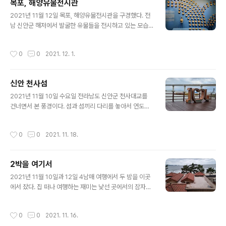
목포, 해양유물전시관
그램이 있는 신개념 솔트 힐링공간으로 초대한답니다. 내
글 내용
부를 한번 둘러봅니다.
2021년 11월 12일 목포, 해양유물전시관을 구경했다. 전
남 신안군 해저에서 발굴한 유물들을 전시하고 있는 모습
이 자랑스러웠다.
작성시간
0
0
2021. 12. 1.
신안 천사섬
글 내용
2021년 11월 10일 수요일 전라남도 신안군 천사대교를
건너면서 본 풍경이다. 섬과 섬끼리 다리를 놓아서 연도교
라던데 이젠 섬이 섬이 아니네.
작성시간
0
0
2021. 11. 18.
2박을 여기서
글 내용
2021년 11월 10일과 12일 4남매 여행에서 두 밤을 이곳
에서 잤다. 집 떠나 여행하는 재미는 낯선 곳에서의 잠자기
다. 숙소에서 먹고 자고 숙소 주변 산책과 주변 경치의 탐색
도 재미있다. 우리가 묵었던 곳 그곳은 리조트 2층이었는
작성시간
0
0
2021. 11. 16.
데 밤새 바람이 아주 세게 불었다. 문이 튼튼한데도 파도소