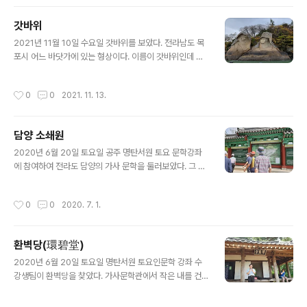
리와 바람 소리가 얼마나 큰 지 무서웠다. 조용한 곳에서 살
다 이런 곳에 와 보니 정말 심란하다. 산책길에 보이는 솔가
갓바위
루는 간밤에 떨어진 것 같고 아직도 바다에서 몰려오는 파
글 내용
도는 사라지고 다시 오고를 반복한다. 먼동이 트는 하늘 모
2021년 11월 10일 수요일 갓바위를 보았다. 전라남도 목
습은 그야말로 진홍색 멋진 색이었다. 이런 모습은 보기 힘
포시 어느 바닷가에 있는 형상이다. 이름이 갓바위인데 내
든 모습이다. 숙소에서 마신 녹차맛은 집에서의 그것과 사
눈에는 아무래도 갓바위 같지가 않다. 갓바위에 얽힌 사연
뭇 다르다. 8명 분 차를 달이는 둘째 동생 솜씨는 정성과 함
과 내력을 읽어 보았다. 바닷가의 바위가 오랫동안 바닷물
작성시간
0
0
2021. 11. 13.
께 맛을 더해 주..
에 씻기고 비바람에 견디기 어려웠나 조금씩 조금씩 이런
모양을 만든 것 같다. 목포에 이런 바위가 있다. 목포 9경
중의 3 경이 이 갓바위이다. 위치 : 목포시 남농로 166-1
담양 소쇄원
(갓바위 해상보행교), 목포시 용해동 6-14 또는 목포시 상
글 내용
동 1151 (목포유람선 또는 달맞이공원) 갓바위 해상 보행
2020년 6월 20일 토요일 공주 명탄서원 토요 문학강좌
교 : 동절기 05:00 ~ 23:00, 하절기 05:00 ~ 24:00 (태
에 참여하여 전라도 담양의 가사 문학을 둘러보았다. 그 중
풍, 호우, 폭설, 안개 등의 기상악화 시에 출입통제) 문의 :
소쇄원을 들렀는데 작년 3월에 다녀왔던 곳이라 자세한 포
061-273-0536, 061-270-8..
스팅은 생략한다. 다음 링크를 참조하면 될 것이기 때문이
작성시간
0
0
2020. 7. 1.
다. 담양 소쇄원blog.daum.net/ih2oo/15710687 담
양 소쇄원(瀟灑園) 2019년 3월 30일 토요일 소쇄원을
구경했다. 소쇄원의 위치는 전남 담양군 남면 가사문학로
환벽당(環碧堂)
859 (지곡리 123) 개방 시간 09:00~18:00 휴무일 없음
글 내용
정보 검색 www.soswaewon.do.kr 소쇄원은 주차장에
2020년 6월 20일 토요일 명탄서원 토요인문학 강좌 수
서 멀지 않� blog.daum.net
강생팀이 환벽당을 찾았다. 가사문학관에서 작은 내를 건
너서 가는 길이 촌 마을로 가는 길이었다. 광주광역시 북구
충효동에 있는 조선 중기의 문신 김윤제가 후학을 가르치