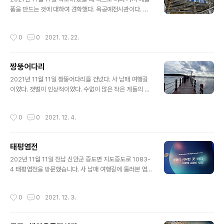
상되었으며 이제는 여름 복날 전 국민이 선호하는 민어 요
품을 만드는 것에 대하여 견학했다. 옥공예전시관이다. 옥
리가 되었다. 민어는 임자도의 자랑이요 보물이어서 이곳
을 다루는 기술을 소지한 사람을 옥장이라 하는 것 같다. 국
에 민어 상을 세웁니다 2019년 4월 21일 신안군수 박우
가가 인증하는 자격이 주어지는 것 같다. 국가무형문화재
작성시간
0
0
2021. 12. 22.
량
제100호 장주원 옥장 안내판이다. 전시관 내부를 둘러보
았다.
짱뚱어다리
글 내용
2021년 11월 11일 짱뚱어다리를 건넜다. 사 남매 여행길
이었다. 갯벌이 인상적이었다. 수없이 많은 작은 게들의 모
습을 실컷 볼 수 있었다. 바다와 갯벌 그리고 사람들 초겨울
바람은 그리 차갑지 않았다.
작성시간
0
0
2021. 12. 4.
태평염전
글 내용
202년 11월 11일 전남 신안군 증도면 지도증도로 1083-
4 태평염전을 방문했습니다. 사 남매 여행길에 둘러본 염
전입니다. 먼저 모든 생명체는 소금에서 시작되었습니다로
시작되는 태평염전 팸플릿을 봅니다. 소금의 중요성을 다
작성시간
0
0
2021. 12. 3.
시한번 알게 됩니다. 또 태평염전은 국제적 생태 인증을 받
은 천혜의 환경에서 최고의 천일염을 생산한답니다. 태평
염전에서는 천연소금이 주는 최고의 미네랄 힐링치유 프로