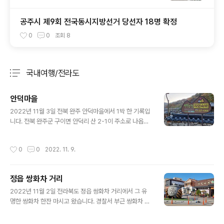
공주시 제9회 전국동시지방선거 당선자 18명 확정
0
0
조회
8
국내여행/전라도
분류 전체보기
주요 글 목록
안덕마을
글 내용
2022년 11월 3일 전북 완주 안덕마을에서 1박 한 기록입
니다. 전북 완주군 구이면 안덕리 산 2-1이 주소로 나옵니
다. 안덕 건강 힐링마을이랍니다. 현대적인 감각보다 고전
적인 시골 부자 마을 인상이 드는 마을입니다. 이곳에서 하
작성시간
0
0
2022. 11. 9.
룻밤을 보냈습니다. 철저한 사전 조사와 탐색으로 이곳을
정한 매제의 노력의 결실이었습니다. 마을이 평화로웠고
숙소도 깨끗하였으며 먹고 마실 수 있는 시설과 잠자리가
정읍 쌍화차 거리
흡족했습니다. 6명 모두가 영원히 남을 추억 거리를 만들
글 내용
었지요. 바비큐 시설이 있어서 미리 준비해 간 숯불에 구워
2022년 11월 2일 전라북도 정읍 쌍화차 거리에서 그 유
먹는 돼지고기와 상추와 풋깻잎의 조화는 얼마나 좋았는지
명한 쌍화차 한잔 마시고 왔습니다. 경찰서 부근 쌍화차 거
그 많던 돼지고기가 금방 없어진 것은 누구 하나의 탓만이
리를 찾아가서 우연히 들른 집 정읍시 장명동 54-3 전통
아닙니다. 둘이서 마신 술병이 4개면 어지간 하지요. 화기
찻집 '초모(草母)'에서 쌍화차를 마셨는데 지금까지 마셨