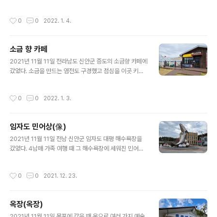
다. 갯벌에서 작은 게 구명과 살아 움직이는 작은 게들을 수
없이 보았다. 넓은 갯벌에 사람 하나 보이지 않고 그냥 널려
작성시간
0
0
2022. 1. 4.
있는 갯벌 풍경이다.
소금 향 카페
글 내용
2021년 11월 11일 전라남도 신안군 증도의 소금향 카페에
갔었다. 소금을 만드는 염전도 구경했고 점심을 이곳 키페
에서 먹었는데 바닷가 염전과 소금을 아우르는 풍광과 정
서가 생소하게만 느껴져서 사진으로 올려본다. 이런 곳도
작성시간
0
0
2022. 1. 3.
있구나 하면서 훗날 추억에 젖어 볼 것이다.
임자도 민어상(像)
글 내용
2021년 11월 11일 전남 신안군 임자도 대평 해수욕장을
갔었다. 4남매 가족 여행 때 그 해수욕장에 세워진 민어상
을 보았는데 싱싱한 민어상이 실감 났다. 민어상 밑에 붙은
해설 글을 읽어보았다. 이곳 임자도 인근 바닷가에는 많은
작성시간
0
0
2021. 12. 23.
모래와 뻘에 플랑크톤이 풍부하여 7월 민어 산란지로 최적
지이다. 앞에 보이는 섬 타리엔 일제 강점기 무렵부터 타리
민어 파시가 형성되어 민어 배와 일본에서 온 상인들로 넘
옥장(옥장)
쳐나 섬 타리는 물론 이곳 뒷불까지 민어 배와 인파로 발길
글 내용
옮기기가 어려웠다고 한다. 임자도 민어는 임금님께도 진
2021년 11월 11일 목포에 갔을 때 옥으로 여러 가지 예술