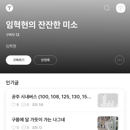
검색하기
티스토리
임혁현의 잔잔한 미소
구독자
12
임혁현
구독하기
방명록
신고하기 레이어
열기
인기글
공주 시내버스 (100, 108, 125, 130, 150
번) 시간표
8
0
조회
58
구름에 달 가듯이 가는 나그네
0
0
조회
12