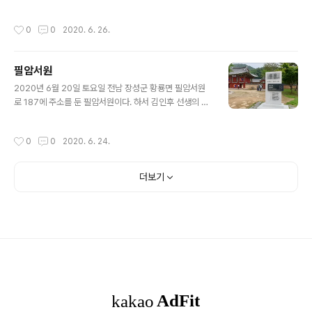
공주를 추로지향으로 꿈꾸는 명탄서원의 토요 인문학 강좌
의 탐방 행사에 참여한 것이다. 가사문학의 산실인 한국가
작성시간
0
0
2020. 6. 26.
사문학관에 도착하여 걷는 잔디밭 길이 좋았고 물레방아와
함께 꾸민 세심정과 주면의 연못 풍경은 시선을 멈추게 했
다. 가사문학관에서 본 것들을 다시 본다.
필암서원
글 내용
2020년 6월 20일 토요일 전남 장성군 황룡면 필암서원
로 187에 주소를 둔 필암서원이다. 하서 김인후 선생의 숨
결이 살아 숨 쉬는 세계유산 한국의 서원 필암서원(筆巖書
院) 필암서원에 대한 팸플릿의 설명을 한 번 읽었는데 거기
작성시간
0
0
2020. 6. 24.
에 적힌 내용을 잘 이해하기 어려워 더 공부해야 할 것 같고
우선, 이곳에 갔던 사진을 옮겨본다.
더보기