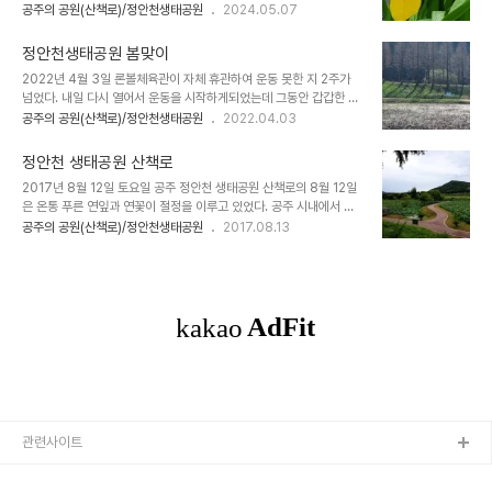
있는 모습이다.론볼장을 나와 케타세쿼이아 길을 걸으면서 내가 걷는
공주의 공원(산책로)/정안천생태공원
2024.05.07
속도로 옆 메타세쿼이아 나뭇가지에 지은 까치집이 보인다. 크고 작은
평소 평범하게 걷는 걸음걸이로 몇 발짝이나 되나 걸음 수를 세면서 걸
나뭇가지로 얽어 만든 까치집을 한참이나 쳐다봤지만, 까치는 한 마리
었다. 주변 경치를 보는 척 마는 척 걸음 수 세는 데만 열중하면서 걸었
도 보이지 않는다. 작년에 지은 집..
정안천생태공원 봄맞이
다. 주차장에서 시작하여 메타세쿼이아 길 따라 마지막 끝나는 지점까
2022년 4월 3일 론볼체육관이 자체 휴관하여 운동 못한 지 2주가
지 약 930보다.왕복 두 번을 센 것이니까 이것이 맞다고 앞으로 이렇
넘었다. 내일 다시 열어서 운동을 시작하게되었는데 그동안 갑갑한 마
게 기억할 것이다. 메타세쿼이아길의 총 걸음 수는 930보다. 자세히
음을 참느라 어려웠다. 코로나 피해가 여간 아니다. 오랜만에 텅 빈 론
공주의 공원(산책로)/정안천생태공원
2022.04.03
구분하면 파크골프장에서 메타세쿼이아길로 오르는 지점으로 해서 주
볼체육관을 쳐다보기만 하고 지나서 정안처 연못길을 걸었다. 연못가
차장 쪽을 남, 고속도로 쪽을 북으로 구분하여 남쪽은 580보, 북쪽은
산책길은 오늘도 여전히 많은 사람이 걷든다. 자전거도 있고 달리는 사
350보, 합치면 930..
정안천 생태공원 산책로
람도 만났다. 연못가를 돌아서 아래 주차장부터는 둑방을 걸었다. 정아
2017년 8월 12일 토요일 공주 정안천 생태공원 산책로의 8월 12일
천 연못을 걸으면서 보이는 것들을 사진으로 담았는데 봄은 어김없이
은 온통 푸른 연잎과 연꽃이 절정을 이루고 있었다. 공주 시내에서 접
찾아오는가 보다. 오늘의 특이한 점은 연못가 앵두나무에 꽃이 피었다
근하기 좋은 장소에 이런 힐링 산책 코스가 있다는 것은 공주 시민의
공주의 공원(산책로)/정안천생태공원
2017.08.13
는 사실이다. 그리고 연못에 여전히 물이 들어가고 있었다. 한 달 넘게
자랑이요 보람이다. 자전거를 달리는 사람과 걷는 사람을 자주 만나는
물을 대는 데도 아직도 멀었다. 물이 차 들어가는 데 그곳에서 오리들
요즈음이다. ..
이 노는 모습이 보이고 물에 비친..
관련사이트