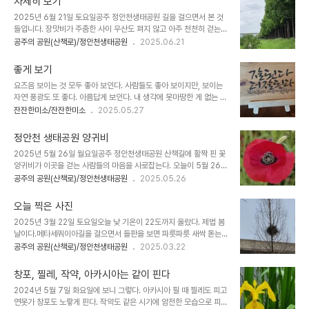
자세히 보기
천생태공원 연못은 주변의 메타세쿼이아길과 가까워서 시원한 메타세
2025년 6월 21일 토요일공주 정안천생태공원 길을 걸으면서 본 것
쿼이아길을 걸으면서 주변 풍광 감상하기가 좋습니다. 연못가 산책길
들입니다. 장맛비가 주춤한 사이 우산도 펴지 않고 아주 천천히 걷는
로 내려가면 연못의 연꽃을 가까이서 자세히 볼 수 있습니다. 연꽃과
길에 나처럼 걷는 사람들을 여럿 만났습니다. 비가 와도 상관 않고 걷
공주의 공원(산책로)/정안천생태공원
2025.06.21
메타세쿼이아길을 즐길 수 있는 곳은 이곳의 특징입니다. 다른 곳과 차
는 게 일상이 된 사람들입니다.이 연못가 메타세쿼이아 길바닥을 보니
별되기 때문에 요즈음 외지 관광버스로 단체 손님이 함께 즐기러 오고
어젯밤 폭우를 동반한 센 바람에 꺾인 나뭇가지들이 이파리와 함께 떨
있습니다. 우리나라 우수 관광 여행사 사장..
좋게 보기
어져서 지저분하고 길 군데군데 고인 물을 피하며 걷느라 신경이 쓰였
요즈음 보이는 것 모두 좋아 보인다. 사람들도 좋아 보이지만, 보이는
습니다.연못 쪽을 바라보니 어제 본 그 연꽃들이 멀리 작게 보입니다.
자연 풍광도 또 좋다. 아름답게 보인다. 내 생각에 못마땅한 게 없는 건
물론 건성으로 지나면 안 보이는 연꽃이지만, 어느 지점에서 피고 있나
아니지만, 그럴 이유가 있었겠지 하면서 상대를 이해하니 마음이 편하
잔잔한미소/잔잔한미소
2025.05.27
를 아는 나는 금방 찾을 수 있었지요. 공주 시립탁구체육관 부근 메타
다. 세상은 모두 나 위주로 돼 있는 게 아니다. 사람 모두 자기 위주요
세쿼이아길에서만 보이는 연꽃 몇 송이입니다.황톳길을 걷는 사람도
자기 편익을 위해서 생각하고 행동하는 게 보편화되어 있다. 그러려니
보이고 언덕에서 피고 있는 자귀나무 꽃..
정안천 생태공원 양귀비
하고 살자.오늘도 매일 출근하는 나의 가는 길 의당면 청룡리에 있는
2025년 5월 26일 월요일공주 정안천생태공원 산책길에 활짝 핀 꽃
공주시 론볼체육관, 집에서 멀지도 않고 가기도 편한 곳이며 운동하기
양귀비가 이곳을 걷는 사람들의 마음을 사로잡는다. 오늘이 5월 26
도 좋고 만나는 사람들도 모질지 않은 사람들이라 좋다. 시내버스를 기
일, 5월 하순에 이렇게 멋지게 핀 양귀비 꽃 모습이 황홀하다. 마약이
공주의 공원(산책로)/정안천생태공원
2025.05.26
다리는 정류장에서 언제나 잘 태워주는 회원이 있어서 고맙다. 좀 더
아닌 화초 양귀비니까 이렇게 대량으로 씨를 뿌렸을 테고 화초로 아름
기다리면 시내버스가 오고 그걸 타면 5분 안에 도착하여 론볼장에 갈
다운 꽃을 감상하게끔 공주시에서 재배한 것으로 안다.지금 공주 의당
수 있는데 기다리는 나..
오늘 찍은 사진
면 청룡리에 있는 공주시종합사회복지관 부근의 메타세쿼이아길에서
2025년 3월 22일 토요일오늘 낮 기온이 22도까지 올랐다. 제법 봄
보이는 연못과 함께 빨갛게 피고 있는 양귀비 꽃을 볼 수 있다. 부근의
날이다.메타세쿼이아길을 걸으면서 들판을 보면 파릇파릇 새싹 돋는
흔들 그네에 앉아서 연못을 보면서 나름의 사색에 잠길 수도 있다.공주
쑥이며 잡초들이 희망을 보이며 걷는 내 뺨에 살랑이는 봄바람이 제법
공주의 공원(산책로)/정안천생태공원
2025.03.22
정안천생태공원 길은 메타세쿼이아와 함께 맨발황톳길 체험을 할 수
간지럽히는 날이다.메타세쿼이아 나무 가지에 앉은 비둘기를 따라 사
도 있고 점차 피어오르는 연잎의 파릇한 생명력에 희망을 품기 좋은 곳
진을 찍어도 꿈쩍도 않는다. 비둘기는 원래 사람을 무서워하지 않는
이다. 멋을 알고 경치를 즐기기 위해서는..
창포, 찔레, 작약, 아카시아는 같이 핀다
다. 봄이 오는 듯하지만, 연못은 아직 봄기운이 안 보인다. 연못가를
2024년 5월 7일 화요일에 보니 그렇다. 아카시아 필 때 찔레도 피고
걷는 사람이 보일 뿐이다. 메타세쿼이아도 아직 푸른 기가 안 보인다.
연못가 창포도 노랗게 핀다. 작약도 같은 시기에 얌전한 모습으로 피고
잎이 피기 시작하면 금방 파래지겠지만, 아직은 봄 빛이 안 보인다. 고