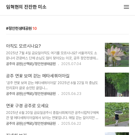
임혁현의 잔잔한 미소
정안천생태공원
10
아직도 모르시나요?
2025년 7월 4일 금요일아직도 여기를 모르시나요? 서울까지도 소
문나서 관광버스 단체 손님도 많이 찾아오는 이곳, 공주 정안천생태공
원입니다.오늘이 7월 4일인데 여러 날 전부터 피기 시작한 연꽃이 피
공주의 공원(산책로)/정안천생태공원
2025.07.04
는 반경을 점점 넓혀서 이제는 제법 환한 연못을 만들고 있습니다. 메
타세쿼이아길에서 내려다봐도 멋있고 가까운 산책길 가까이 가서도
공주 연꽃 보며 걷는 메타세쿼이아길
좋고 연못 가까운 작은 길에서 봐도 활짝 핀 연꽃 모습이 너무 좋습니
'공주 연꽃 보며 걷는 메타세쿼이아길' 2025년 6월 22일 자 충남도
다. 사람들이 좀 더 자세히 연꽃을 보려고 가까이 갑니다. 가까이서 자
민리포터 글로 승인된 글입니
세히 보는 연꽃 모습은 멀리 보는 것보다 더 아름다운 가 봅니다. 정안
다.https://www.chungnam.go.kr/cnportal/media/article/
공주의 공원(산책로)/정안천생태공원
2025.06.23
천 연못의 연꽃은 지금이 한창인 것 같습니다. 물론 아직도 꽃봉오리가
view.do?articleNo=MD0003173927&menuNo=500167
꽃 필 준비를 하고 있고 이미 핀 꽃은 꽃잎을 떨어뜨리기도 합니다. 연
충청남도 누리집(홈페이지)힘쎈충남 대한민국의 힘, 충청남도 누리집
잎 사이로 수줍은 듯 숨어 피는 ..
연꽃 구경 공주로 오세요
(홈페이지)에 오신 것을 환영합니다.www.chungnam.go.kr 공주
2025년 6월 20일 금요일공주시 종합사회복지관 공주시립탁구체육
정안천 생태공원에는 걷기 좋은 메타세쿼이아길이 있습니다.메타세쿼
관 옆 메타세쿼이아길에서 보이는 연꽃입니다. 매일 걷는 길이지만 그
이아길 바로 아래 연못은 파란 연잎이 보기 좋은데 거기서 연꽃 한두
냥 지나쳤던 연못을 자세히 보니 여러 곳에서 연꽃이 피고 있습니다.
공주의 공원(산책로)/정안천생태공원
2025.06.22
송이가 피어나기 시작했습니다.요즈음 막 피어난 연꽃이 산책길에서
지금은 몇 송이 안 되고 연못 한 배미에서만 피고 있는 모양이지만, 앞
보이기 때문에 그걸 보면서 걸으면 걷는 발길이 더욱 상쾌합니다. 공주
으로 연못 전체에서 환하게 핀 연꽃을 구경하게 될 것입니다.공주 정안
시종합사회복지관 부근 메타세쿼이아가 ..