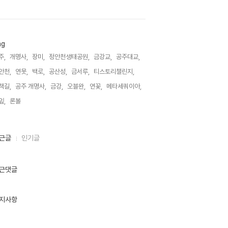
ag
주,
개명사,
장미,
정안천생태공원,
금강교,
공주대교,
안천,
연못,
백로,
공산성,
금서루,
티스토리챌린지,
책길,
공주 개명사,
금강,
오블완,
연꽃,
메타세쿼이아,
잎,
론볼,
근글
인기글
근댓글
지사항