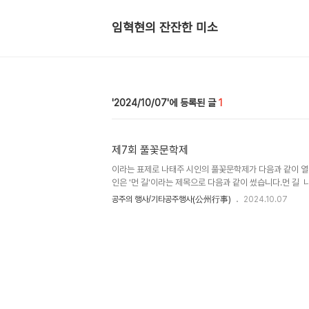
임혁현의 잔잔한 미소
2024/10/07
1
제7회 풀꽃문학제
이라는 표제로 나태주 시인의 풀꽃문학제가 다음과 같이 열
인은 '먼 길'이라는 제목으로 다음과 같이 썼습니다.먼 길 
라면 가깝고아름답지 않아도 아름다운 길나도 그 길 위에서 
공주의 행사/기타공주행사(公州行事)
2024.10.07
람이 되고 싶다.열리는 장소가 풀꽃문학관이 아니고 거기서 
하숙마을 특설무대에서 연답니다.늘 동창의 정을 잊지 않는 
축하하며 같이 어울릴 기회를 만듭시다.아마 문학제를 축하
줄 것 같습니다. 공주사범 10회들의 정을 느낄 수 있는 만