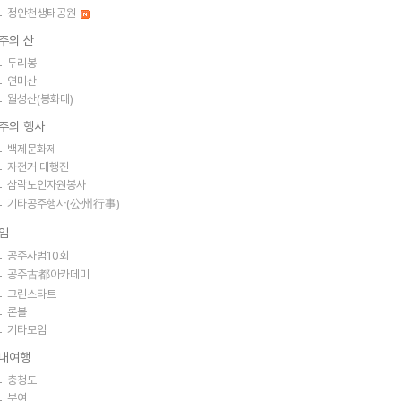
정안천생태공원
주의 산
두리봉
연미산
월성산(봉화대)
주의 행사
백제문화제
자전거 대행진
삼락노인자원봉사
기타공주행사(公州行事)
임
공주사범10회
공주古都아카데미
그린스타트
론볼
기타모임
내여행
충청도
부여