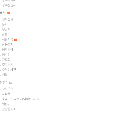
공주마곡사
공주신원사
료실
교육참고
농사
무궁화
산행
생활기록
신문잡지
음악감상
음식점
자료실
주고받기
추억의사진
책일기
잔한미소
고쳤으면
사람들
충남도민 리포터(임혁현)의 글
일본어
잔잔한미소