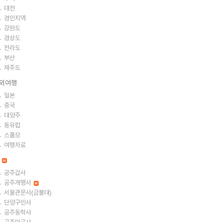
대전
경인지역
강원도
경상도
전라도
부산
제주도
외여행
일본
중국
대양주
동유럽
스폴모
여행자료
절
공주갑사
공주개명사
서울관문사(금불대)
단양구인사
공주동학사