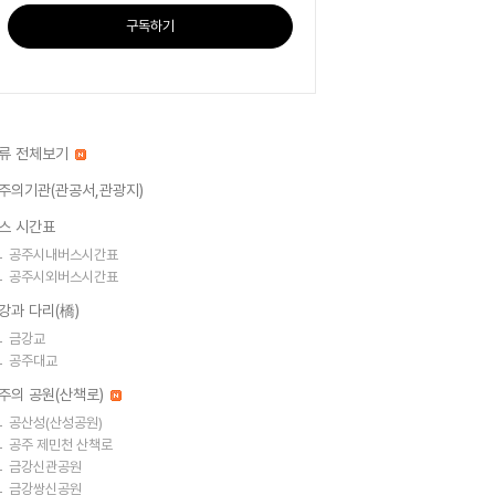
구독하기
류 전체보기
주의기관(관공서,관광지)
스 시간표
공주시내버스시간표
공주시외버스시간표
강과 다리(橋)
금강교
공주대교
주의 공원(산책로)
공산성(산성공원)
공주 제민천 산책로
금강신관공원
금강쌍신공원