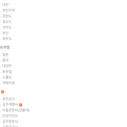
대전
경인지역
강원도
경상도
전라도
부산
제주도
외여행
일본
중국
대양주
동유럽
스폴모
여행자료
절
공주갑사
공주개명사
서울관문사(금불대)
단양구인사
공주동학사