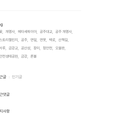
ag
꽃,
개명사,
메타세쿼이아,
공주대교,
공주 개명사,
스토리챌린지,
공주,
연잎,
연못,
백로,
산책길,
서루,
금강교,
공산성,
장미,
정안천,
오블완,
안천생태공원,
금강,
론볼,
근글
인기글
근댓글
지사항