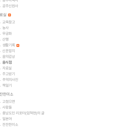
공주마곡사
공주신원사
료실
교육참고
농사
무궁화
산행
생활기록
신문잡지
음악감상
음식점
자료실
주고받기
추억의사진
책일기
잔한미소
고쳤으면
사람들
충남도민 리포터(임혁현)의 글
일본어
잔잔한미소