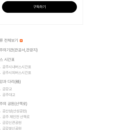
구독하기
류 전체보기
주의기관(관공서,관광지)
스 시간표
공주시내버스시간표
공주시외버스시간표
강과 다리(橋)
금강교
공주대교
주의 공원(산책로)
공산성(산성공원)
공주 제민천 산책로
금강신관공원
금강쌍신공원