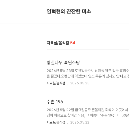
임혁현의 잔잔한 미소
자료실/음식점
54
황칠나무 흑염소탕
2026년 5월 23일 토요일공주시 상왕동 왕촌 입구 흑염
을 즐겼다.오랜만에 먹었는데 염소 특유의 냄새도 안 나고 
와 수곤 처남 네 3명 식구가 같이 동참하여 정다운 식사시
자료실/음식점
2026.05.23
고 처남 신세를 졌다.오늘 싱싱한 마늘종도 수확하여 가져
다.요즈음 입맛이 쓰고 밥맛이 없는 상황인데 오늘 흑염소탕
이 들어 다행스럽다
수촌 196
2026년 5월 22일 금요일공주 론볼회원 회식이 이곳에서
명이 처음으로 찾아간 식당, 그 이름이 '수촌 196'이다.옛
골 가든 입구에 있는 이 식당은 우선 주차 공간이 넓고 쾌적
자료실/음식점
2026.05.22
넉넉했으며 식탁이 놓인 홀 옆에 분수가 물을 뿜고 있었으며