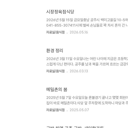
놓여서 분위기를 좋게 했다.여기서 한우 보신탕을 먹었는데
보신탕은 조금 짠 것이 안 좋았지만, 모두 맛있게 드는 것 같았
시장정육점식당
른 서비스 모두 괜찮은 식당이었다.
2026년 5월 15일 금요일충남 공주시 백미고을길 10-5
041-855-307411시에 벌써 손님들로 꽉 차서 혼자 간
한다. 마침 그 손님의 양해로 합석하여 육회비빔밥(1만 6천
자료실/음식점
2026.05.16
도 친절히 생채와 콩나물도 더 넣어 비비라고 조언했고 사장
을 내와서 같이 나눠 먹었다.▲아무나 안 주는 콜라, 사장
는 사이에도 연신 들어오고 나가고 손님이 드나든다. 왜 이
환경 정리
지만, 받아 본 명함으로는 라디오 스타 '식객 허영만 백반기행
는데 널리 알려졌기 때문이 아닌가 생각됐다.공주시 음식문화
2026년 3월 11일 수요일나는 어린 나이에 지금은 초등
스럽게 다닌 편이다. 공주를 남과 북을 가르며 흐르는 금강의
강교가 있는데 일제 강점기에 놓였다는 다리로 어렸을 때는 
자료실/음식점
2026.03.13
학도 하기 전인 6.25 전쟁 때 끊어져서 다시 고쳐 놓기까지
하교 다녔으니까 어린 시절 학교 다닌 사실이 고생 그 자체였
룻배도 타고 다리도 건넜으니 전막은 잊지 못할 곳이다.끊
메밀촌의 봄
된 것이 6학년 때니까 온통 6년을 나룻배 타고 다녔다. 지
다. 비가 많이도 안 오지만, 금강 상류에 대청댐이 있어서 요
2025년 5월 7일 수요일오늘 론볼경기 끝나고 몇몇 회원이
집이 바로 메밀촌이다.식당 앞 주차장에 도착하니 마당과 주
들이 환하다. 잘 꾸며진 정원의 꽃들을 보면서 음식점 치고
자료실/음식점
2025.05.07
가꾼 집도 드물 것 같다는 생각을 했다. 울긋불긋 형형색색
는 손님을 반긴다. 사진으로는 담았지만, 꽃들 가운데는 그 
름이야 어떻던지 간에 멋있는 봄을 이곳에서 제대로 느낀 듯