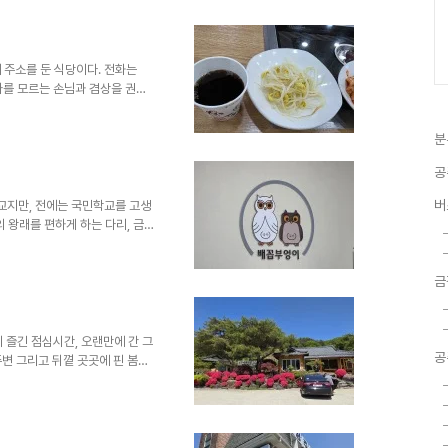
 밑반찬이 정갈했고 톱톱한 한우
다. 넓은 주차장, 넓은 홀, 빠
에 주소를 둔 식당이다. 전화는
 나를 모르는 손님과 겸상을 권유
 원)을 먹었는데 모르는 분인데
님은 안면 때문인지 콜라 한 병
분
님이 고마워서 사진으로 담았다.먹
 집에 손님이 많이 꾀는지 모르겠
공
' 선정 최애 맛집 넘버 1' 이라
거리 지정업소 '공산..
버
학교지만, 전에는 국민학교를 고생
 왕래를 편하게 하는 다리, 금
건너지 못한 다리였다. 학교 입
 6년을 다리 대신 나룻배 타고
금
다. 늘 이곳 전막을 거쳐야 나
어진 다리가 다시 고쳐져서 준공
금 공주는 큰비가 오지 않아서 좋
즈음은 강물이 범람하는 ..
 즐긴 점심시간, 오랜만에 간 그
공
변 그리고 뒤꼍 곳곳에 핀 봄꽃
 이렇게 아기자기하게 정원을 잘
 멋진 꽃들이 한창 피어서 찾아오
이름조차 모르는 것도 많다. 이
하다. 사장님이 꽃 가꾸기를 좋