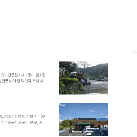
소 요리전문점에서 5명이 염소탕
감칠맛 나게 잘 먹었다.우리 내외
간을 가졌는데 내가 결제를 못하
왔는데 이것저것 신세를 많이 졌
이 내 입맛을 살릴 것 같은 예감
 있었다.김상기 님 기쁨으로 28
날 수촌초등학교 못 미친 곳, 자연
했다. 홀도 넓어서 여유 공간이
 꽃 핀 화분이 아직 싱싱한 채