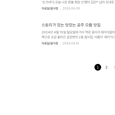
'도가네'다.오늘 나온 론볼 회원 21명이 김인* 님의 초대
일인데도 식당 안은 많은 사람이 보인다. 우리가 다 먹고 나
자료실/음식점
2024.06.09
람도 여럿 있었다. 이곳은 세종시에 있는 음식점이다. 주소
다. 주차장 넓고 음식 맛있고 서빙 원활하고 분위기 좋으니
오나 보다.어디든 맛있는 음식을 저렴하게 따뜻한 분위기에
스토리가 있는 맛있는 공주 으뜸 맛집
찾는다. 맛있고 값싸면 오지 말래도 온다. 변함없는 철칙이다
앞 문선성시를 이룬 모습을 보고 그걸 느꼈지만, 여기도 좋은
2024년 4월 15일 월요일에 가서 먹은 음식이 돼지석갈
쪽으로 조금 올라간 금강변의 2층 음식점, 이름이 '예가'다
을 예가라고 하나? 아니면 예가의 뜻은 뭔가? 언젠가 알아낸
자료실/음식점
2024.04.16
씨라는 것이다. 김이박최 등 성씨 가운데 예 씨도 있지 않은
산성동에 예가촌이 있고 세종시에도 또 한 군데 있는 줄 안다
인데 모임 시간보다 좀 일찍 도착하여 주변을 살폈다.주변에 
리 중이란 팻말이 붙어 있고 앞마당의 풍차는 여전히 느린
보니 대한불교 천태종 개명사가 뻔히 보인다. 울타리를 자세히
1
2