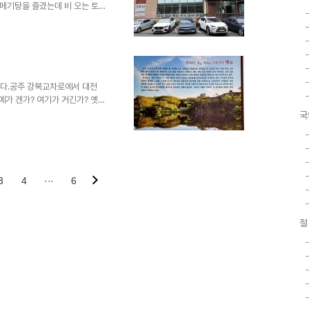
로 메기탕을 즐겼는데 비 오는 토요
올 때는 줄을 서서 기다리는 사
를 보니 연서면 도신고북로 585
까 우리처럼 멀어도 이곳을 찾아
서 제공하는 곳을 누구나 즐겨
. 현충일 날 쌍신동 칼국수 집
 음식점이다. 먼 곳까지..
비다.공주 강북교차로에서 대전
.예가 겐가? 여기가 거긴가? 옛집
 것은 이 식당 사장님 성씨가 예
국
가?여기 음식점 이름이 '예가'다.
. 오늘은 비가 제법 내리는 날
있는 카페는 4월 한 달 동안 수
 속도로 돌아가고 있다.정원에서
 보니 소나무가 ..
3
4
···
6