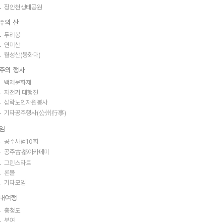
정안천생태공원
주의 산
두리봉
연미산
월성산(봉화대)
주의 행사
백제문화제
자전거 대행진
삼락노인자원봉사
기타공주행사(公州行事)
임
공주사범10회
공주古都아카데미
그린스타트
론볼
기타모임
내여행
충청도
부여