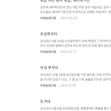
국밥 하면 공주 국밥, 새이학가든
아하나 보다. 아니면 화초 재배 달인인 듯싶다.멋진 봄 꽃
오면 봄을 맘 껏 느낄 수 있을 것이다. 꽃을 우선 보고 메밀 
공주에 새이학가든이 있다.국밥 하면 공주 국밥이요, 공주 
요즈음은 새이학 가든으로 전국적으로 유명한 식당이다. 관
주 새이학은 언제나 손님들로 만원이다. 오늘이 금요일인데 1
자료실/음식점
2025.05.04
롯하여 테이블마다 손님으로 꽉 찬 모습이다. 손님이 많다는
거다. 친구와 가족과 몇몇이 금강가 이곳을 찾는 손님들은 다
변 풍광이 좋기 때문이기도 하지만, 무엇보다 음식이 맛있
우성쭈꾸미
밥집으로 공주에서 오래전부터 명성을 날리던 식당이다. 유
공주 시인 나태주가 즐겨 찾으며 그의 풍금도 이곳에서 볼 
2025년 2월 26일 수요일언젠가 전에 먹었던 그 쭈꾸미가
탁에 깔..
주시 우성면 평목리 공주보 부근의 언덕 위 전망 좋은 음식점
당 '우성쭈꾸미'다.쭈꾸미 요리는 어디를 가도 어렵지 않게 
자료실/음식점
2025.02.27
날치 알을 넣어 비벼 먹을 수 있는 게 특징이다. 더구나 금
좋은 경치가 더욱 입맛을 돋우는 집니다. 깔끔하고 정갈한 
싶게 만드는 집이다. 음식을 사진으로 담지는 않았지만, 
우성 쭈꾸미
큰다리를 건너 금강가 큰 도로를 달려 곰나루 솔밭과 공주보
도 좋아서 멀다고 느껴지지 않는 곳이다. 오늘은 5명이 점심
2024년 12월 28일 토요일처음 가본 음식점, 우성 주
을 지나면 금강가 도로, 그 옆 곰 나루 솔밭을 지나면 공주보
성면 평목리, 좌회전하여 당도한 곳, 제목이 '우성 쭈꾸미'
자료실/음식점
2024.12.30
금강이 잘 보이는 경치 좋은 곳에 이런 식당이 있는 줄을 오
들 와본 것 같았다. 나온 음식은 쭈꾸미 요리인데 이런 류의
생각 났는데 여기와 거기를 비교하자니 어렵다. 비벼 먹는 
도가네
맞게 비비니 맛이 참 좋았다.돌아가는 길에 보이는 공주보며
파트들이 정다움을 더했다. 공주의 쭈꾸미 집 가운데 여기는
2024년 6월 8일 토요일토요일, 론볼장에서 론볼을 즐긴 