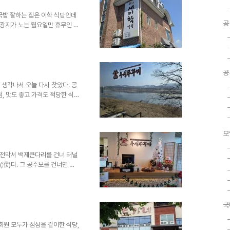
을 보려면 이곳 유계리 메밀촌을
음식을 골라 먹으면 더..
국밥 잘하는 집은 이학 식당인데
공
광지가 노는 월요일만 휴무인 공
층 홀은 우리 모임 13명을 비
 것은 그 집 음식이 맛있다는 증
 이유가 있다. 주차장 넓고 주
기 때문이다.새이학가든은 따로국
공
명 인사가 다녀가기도 했지만,
수 있다.음식을 기다리는 동안 식
 생각나서 오늘 다시 찾았다. 공
, 맛도 좋고 가격도 적당한 식
만날 수 있지만, 이곳 쭈꾸미는
강 공주보가 보이는 확 트인 전망
반찬과 음식이 다음에 다시 오고
모
맛있는 쭈꾸미다.신관동에서 백제
를 건너서 갔다 오는 길가 경치
을 즐겼다.나중에 또 오고..
꾸미전막서 백제큰다리를 건너 터널
(洑)다. 그 공주보를 건너면 우
다. 엘리베이터를 타고 올라간 곳,
늘 처음 알았다. 나만 몰랐지 다
 식당이 반포면의 '홍기와 집'이
그릇에 작은 알 까지 넣어서 간
국
 다리 위에서 보이는 신관동 아
 우성 쭈꾸미..
회원 모두가 점심을 같이한 식당,