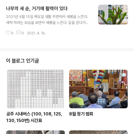
의 열매도 있지만, 양지바른 곳에서는 제법 붉은빛이다. 집
나무의 새 순, 거기에 활력이 있다
으로 오는 길에서 본 산수유다. 산수유도 제법 열매가 커진
글 내용
모습이다. 가을이면 붉게 익을 산수유.
2021년 4월 15일 목요일 생활 주변에서 새봄을 느낀다.
새싹 자라는 모습을 보면서 새봄을 느낀다. 길을 걷다가도
귀엽게 나온 나무의 새 움을 보면 핸드폰을 들이민다. 신비
0
0
2021. 4. 16.
롭다. 그냥 그렇지 하면서도 자세히 보면서 생명의 신비로
움을 느낀다. 요즈음 여기저기서 내가 직접 찍은 사진을 소
개한다. 과연 새롭고 신비롭다.
이 블로그 인기글
공주 시내버스 (100, 108, 125,
8월 정기 법회
130, 150번) 시간표