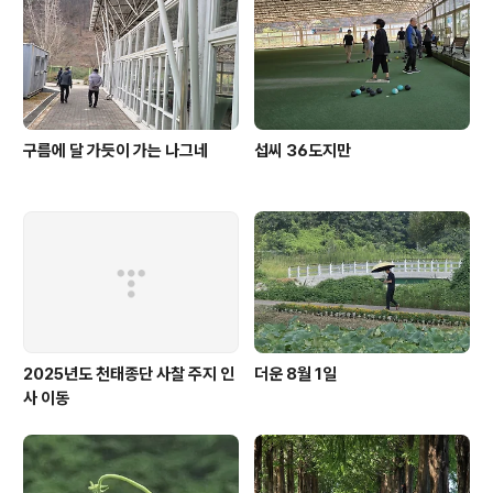
구름에 달 가듯이 가는 나그네
섭씨 36도지만
2025년도 천태종단 사찰 주지 인
더운 8월 1일
사 이동