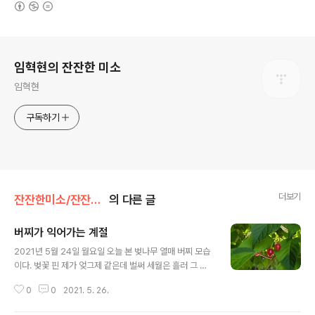
(새창열림)
로그 정보
임혁현의 잔잔한 미소
임혁현
구독하기
더보기
잔잔한미소/잔잔한미소
의 다른 글
버찌가 익어가는 계절
글 내용
2021년 5월 24일 월요일 오늘 본 벚나무 열매 버찌 모습
이다. 벚꽃 핀 제가 엊그제 같은데 벌써 세월은 흘러 그 열
매가 달렸다. 공주시 종합사회복지관 버스정류장에서 버스
0
0
2021. 5. 26.
를 기다리는 동안 쉽게 올려다보이는 부근 벚나무 밑에서
날마다 익어가는 것을 본다. 나뭇잎 사이로 아직도 푸은 빛