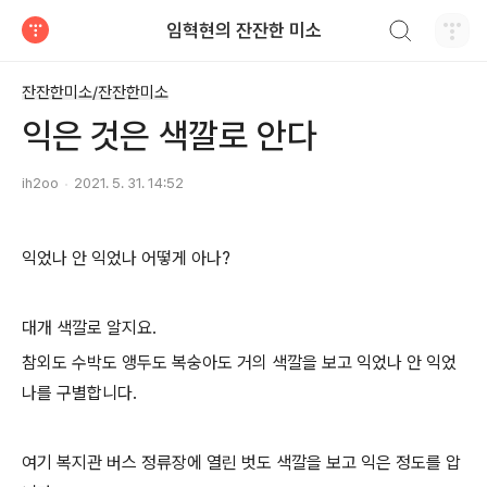
검색하기
임혁현의 잔잔한 미소
티스토리
잔잔한미소/잔잔한미소
익은 것은 색깔로 안다
ih2oo
2021. 5. 31. 14:52
익었나 안 익었나 어떻게 아나?
대개 색깔로 알지요.
참외도 수박도 앵두도 복숭아도 거의 색깔을 보고 익었나 안 익었
나를 구별합니다.
여기 복지관 버스 정류장에 열린 벗도 색깔을 보고 익은 정도를 압