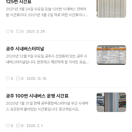
125번 시간표
4시 50분에 출발하는 버스인데 관골에 15시 30분에 도착
글 내용
2021년 3월 24일 수요일 오늘 125번 시내버스 안에서
하였다. 웅진동에서 금학동을 거쳐 공주대 정문으로 신월
본 시간표이다. 2021년 3월 2일 자로 바뀐 시간표이니 참
초 지나서 공영차고지까지 가는 노선이다. 신관초 앞을 지
조하시기 바란다. 2022년 3월 2일 바뀐 시간표는 아리를
나는데 어느 아주머니 한 분이 신한 아파트 가야 하는데 잘
클릭해서 보세요. https://blog.daum.net/ih2oo/1571
못 탔다고 걱정한다. 누군가 다음에 내려서 건너가서 125
작성시간
0
0
2021. 3. 29.
1773 공주 시내버스 (100, 108, 125, 130, 150번) 시간
번을 타라고 가르쳐 준다. 바뀌지 얼마 안 되어서 아직 버스
표 2022년 3월 2일부터 운행되는 공주 시내권 100번, 1
노선을 잘 모르는 ..
08번, 125번, 130번 그리고 150번 시내버스 운행 시간
공주 시내버스터미널
표를 올려드립니다. 이 시간표는 공주시 누리집에서 내려
글 내용
받은 것입니다. 운행 노선은 임혁현의 blog.daum.net
2020년 12월 9일 수요일 공주시 산성동에 있는 공주 시
내버스터미널입니다. 번듯하고 깨끗하게 잘 지어진 모습이
보기 좋습니다. 대전에 있는 건양대병원 진료 차 가는 날이
어서 13시 정강에 떠나는 버스를 타려고 들른 터미널입니
작성시간
0
0
2020. 12. 10.
다. 터미널 내부도 승객용 좌석이 잘 정비되어 있어서 쾌적
해 보였습니다. 300번 버스가 유성 충남대 정문까지 가는
버스인데 5분 전까지도 차가 보이지 않아서 걱정했는데 출
공주 100번 시내버스 운행 시간표
발 3분 전에 승강장에 대어 바로 떠났습니다. 타기 전에 터
글 내용
미널 대합실에 붙은 공주 시내버스 시간표를 사진으로 찍
2020년 1월 31일 현재 공주종합버스터미널 부근 시내버
었습니다. 충대 가는 300번 버스는 대개 매시간 정각과 3
스 승강장에 붙어있는 시간표입니다. 참고하십시오.
0분에 출발한다고 보면 되는데 빠진 시간을 주의 깊게 봐
야 합니다. 공주 시내버스시간표를 올려드리니 참조하시기
작성시간
0
0
2020. 2. 1.
바랍니다.