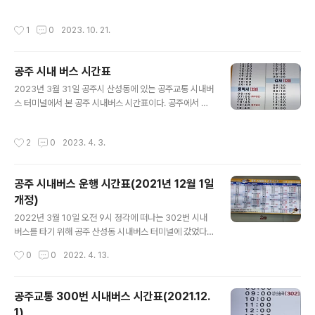
정문까지 가는 시내버스를 타기 위해 걸었다 시내버스 대
합실은 그리 좁지 않은데 버스를 기다리는 사람들이 많다.
작성시간
1
0
2023. 10. 21.
다 부지런한 사람들이다. 벌써 장을 보고 가는지 아니면 다
른 볼 일이 있는지 나처럼 버스를 타기 위해 기다리는 모습
이다. 이곳에 올 때마다 벽면에 걸려있는 시간표를 사진으
공주 시내 버스 시간표
로 담는다. 오늘도 다시 시간표를 찍었다. 전과 다름이 있는
글 내용
지 전과 같은지는 모른다. 여하튼 오늘 찍은 사진이니까 시
2023년 3월 31일 공주시 산성동에 있는 공주교통 시내버
간표 중에서 가장 최신의 시간표이다. 공주 산성동 공주교
스 터미널에서 본 공주 시내버스 시간표이다. 공주에서 유
통 시내버스 터미널에 붙은 시간표 ▲공주 산성동 공주교
성 충남대 정문까지 가는 시내버스는 매시 정각마다 있다.
통 시내버스 터미널에 붙은 시간표
여기 게시된 시간표를 유심히 볼 필요가 있다. 공휴일에 운
작성시간
2
0
2023. 4. 3.
행되지 않는 시간과 경유지가 다른 것도 있으니 가는 곳이
정확한 가를 살펴보아야 한다. 종점이 같은 충남대 정문이
라도 현충원역을 경유하는 것이 아니라 반석역을 경유하는
공주 시내버스 운행 시간표(2021년 12월 1일
것도 있다. ▲공주 시내버스 운행 시간표 ▲사곡 마곡사,
개정)
광정 마곡사, 계실소방단지, 인풍 태서 방면 시간표 ▲대전
글 내용
시 방면, 계룡 방면 시간표 ▲이인 탄천 방면 시간표 ▲우
2022년 3월 10일 오전 9시 정각에 떠나는 302번 시내
성, 사곡, 유구 방면 시간표 ▲의당, 정안, 세종시 방면 시간
버스를 타기 위해 공주 산성동 시내버스 터미널에 갔었다.
표
간 김에 승객대기실에 붙어 있는 운행시간표를 보았다. 이
작성시간
0
0
2022. 4. 13.
시간표가 최신의 것이다.
공주교통 300번 시내버스 시간표(2021.12.
1)