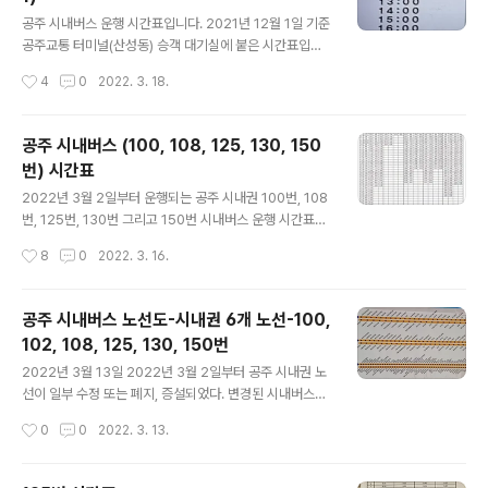
글 내용
공주 시내버스 운행 시간표입니다. 2021년 12월 1일 기준
공주교통 터미널(산성동) 승객 대기실에 붙은 시간표입니
다. 아침 6시부터 밤 8시까지 매정시에 출발하니까 기억하
작성시간
4
0
2022. 3. 18.
기 쉽습니다. 다만, 두 번만 주의해야 합니다. 첫차인 6시와
오전 9시 버스는 버스 노선이 다르다는 것. 이걸 모르고 어
느날 9시 차를 탔는데 공암에서 상하신리를 돌아 공암으로
공주 시내버스 (100, 108, 125, 130, 150
다시나와서 송곡을 거쳐 반석역을 지나는 버스 노선이었습
번) 시간표
니다. 302번 버스인 6시와 9시 버스는 충대 정문이 종점
글 내용
이지만, 현충원역을 거치지 않습니다. 공주 시내버스 운행
2022년 3월 2일부터 운행되는 공주 시내권 100번, 108
시간표입니다.(20211년 12월 1일 시행 기준)
번, 125번, 130번 그리고 150번 시내버스 운행 시간표를
올려드립니다. 이 시간표는 공주시 누리집에서 내려받은
작성시간
8
0
2022. 3. 16.
것입니다. 운행 노선은 임혁현의 다음 블로그 잔잔한 미소
를 참조하시면 됩니다. https://blog.daum.net/ih2oo/
15711764 공주 시내버스 노선도-시내권 6개 노선-100,
공주 시내버스 노선도-시내권 6개 노선-100,
102, 108, 125, 130, 150번 2022년 3월 13일 2022
102, 108, 125, 130, 150번
년 3월 2일부터 공주 시내권 노선이 일부 수정 또는 폐지,
글 내용
증설되었다. 변경된 시내버스의 노선을 알지 못하는 시민
2022년 3월 13일 2022년 3월 2일부터 공주 시내권 노
을 위하여 도움을 주고자 한다. 어제는 토요일, 웅진도서관
선이 일부 수정 또는 폐지, 증설되었다. 변경된 시내버스의
에 blog.daum.net https://www.gongju.go.kr/kr/su
노선을 알지 못하는 시민을 위하여 도움을 주고자 한다. 어
작성시간
0
0
2022. 3. 13.
b06_0..
제는 토요일, 웅진도서관에 도서 반납하러 갔다 왔다. 오는
길에 시내버스를 탔다. 웅진동 문예회관(금성여고) 버스 정
류장에서 150번 시내버스를 탔는데 출발지 웅진동에서 1