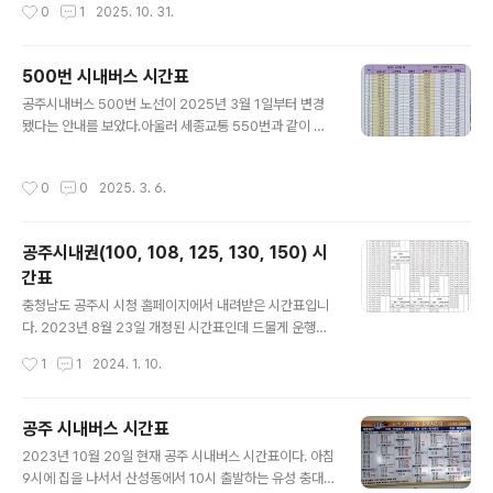
작성시간
0
1
2025. 10. 31.
의 정성이 엿보였다.버스 안에서 보이는 대로 ..
세종시 방면으로 가려면 이 버스 시간표를 참조하시기 바
랍니다.
500번 시내버스 시간표
글 내용
공주시내버스 500번 노선이 2025년 3월 1일부터 변경
됐다는 안내를 보았다.아울러 세종교통 550번과 같이 공
주와 조치원 출발 시간도 안내되어 있다. 500번 노선이 전
에는 신관축협, 신관우체국 앞을 지났는데 이제는 관골 신
작성시간
0
0
2025. 3. 6.
관동사무소를 지난다. 시간과 노선을 참고하시기 바란다.
공주시내권(100, 108, 125, 130, 150) 시
간표
글 내용
충청남도 공주시 시청 홈페이지에서 내려받은 시간표입니
다. 2023년 8월 23일 개정된 시간표인데 드물게 운행하
는 102번, 103번, 106번 시간표도 있습니다. 휴일이나 방
작성시간
1
1
2024. 1. 10.
학 중 운행시간표도 관심 둘 필요가 있습니다.
공주 시내버스 시간표
글 내용
2023년 10월 20일 현재 공주 시내버스 시간표이다. 아침
9시에 집을 나서서 산성동에서 10시 출발하는 유성 충대