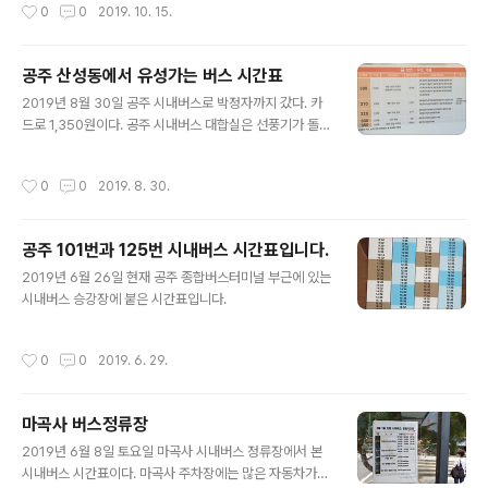
작성시간
0
0
2019. 10. 15.
원역까지 가는 버스는 500번 시내버스입니다. 시간표를
보면 약 2,..
공주 산성동에서 유성가는 버스 시간표
글 내용
2019년 8월 30일 공주 시내버스로 박정자까지 갔다. 카
드로 1,350원이다. 공주 시내버스 대합실은 선풍기가 돌아
가고 있었다. 오늘 8월 30일은 장날도 아닌데 버스 타려는
사람이 많아서 붐볐다. 나는 11시 정각에 출발하는 300번
작성시간
0
0
2019. 8. 30.
버스를 기다렸는데 5분 전에 버스가 출발선에 들어왔다.
정각 11..
공주 101번과 125번 시내버스 시간표입니다.
글 내용
2019년 6월 26일 현재 공주 종합버스터미널 부근에 있는
시내버스 승강장에 붙은 시간표입니다.
작성시간
0
0
2019. 6. 29.
마곡사 버스정류장
글 내용
2019년 6월 8일 토요일 마곡사 시내버스 정류장에서 본
시내버스 시간표이다. 마곡사 주차장에는 많은 자동차가