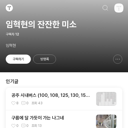
검색하기
티스토리
임혁현의 잔잔한 미소
구독자
12
임혁현
구독하기
방명록
신고하기 레이어
열기
인기글
공주 시내버스 (100, 108, 125, 130, 150
번) 시간표
8
0
조회
43
구름에 달 가듯이 가는 나그네
0
0
조회
13