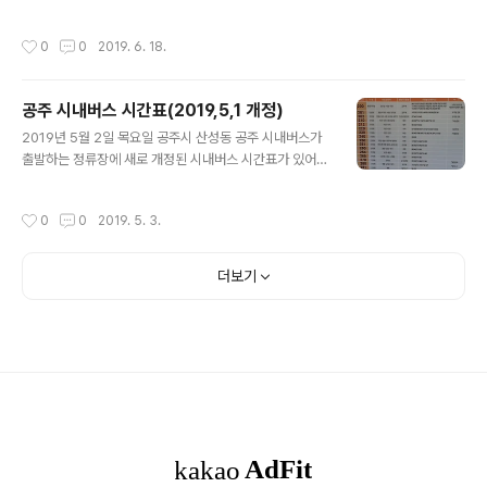
서 있었는데 그만큼 관광객이 많이 찾은 것으로 추정된다.
공주에서 시내버스를 타고 사곡을 거쳐 마곡사 종점에 내
작성시간
0
0
2019. 6. 18.
려서 우선 공주 가는 버스 시간을 알아보았다. 마침 버스
정..
공주 시내버스 시간표(2019,5,1 개정)
글 내용
2019년 5월 2일 목요일 공주시 산성동 공주 시내버스가
출발하는 정류장에 새로 개정된 시내버스 시간표가 있어서
사진으로 담았다. 5월 1일부터 시행하는 시간표이니까 최
신 시간표이다. ▲이인 탄천 방면 시간표 ▲충남대, 신원
작성시간
0
0
2019. 5. 3.
사, 갑사, 구왕, 동학사 방면 시간표 ▲세종시 방면 버스
시..
더보기