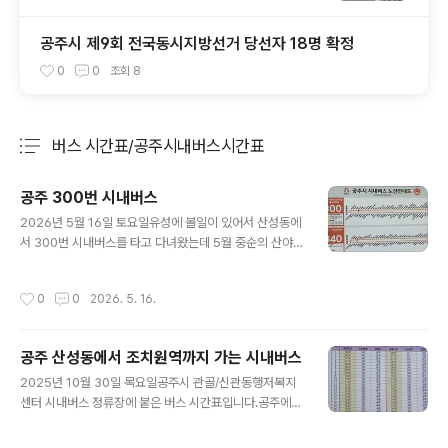
공주시 제9회 전국동시지방선거 당선자 18명 확정
0
0
조회
8
버스 시간표/공주시내버스시간표
분류 전체보기
주요 글 목록
공주 300번 시내버스
글 내용
2026년 5월 16일 토요일유성에 볼일이 있어서 산성동에
서 300번 시내버스를 타고 다녀왔는데 5월 중순의 산야를
버스 안에서 만끽할 수 있었다.자연이 주는 싱그러운, 야외
에서 펼쳐지는 푸르름이 나에게는 아주 좋은 나들이었다고
작성시간
0
0
2026. 5. 16.
자부한다.가로수 은행나무며 도로변에 심긴 화초와 보이는
정경들이 아름답게 보면 볼수록 더욱 보고 싶어지는 풍광
이다.오늘 산성동 시내버스 터미널에서 10시 정각 출발하
공주 산성동에서 조치원역까지 가는 시내버스
는 공주교통 300번 시내버스 종점은 유성 충남대학교 정
글 내용
문인데 현충원역까지 타고 가면서 바깥 풍경을 사진으로
2025년 10월 30일 목요일공주시 관골/신관동행저복지
담은 것이다. 금강변 구도로로 달리는 버스는 참으로 안전
센터 시내버스 정류장에 붙은 버스 시간표입니다.공주에서
하게 운행함을 느꼈다. 운행 속도도 안전하게 일정한 속도
조치원역까지 가는 버스는 대개 30분 간격으로 있는 것 같
였고 타고 내리는 승객의 안전을 위하여 배려하는 기사님
습니다. 다만, 공주교통이냐 세종교통이냐 구분이 됩니다.