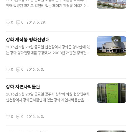
위해 갔었던 경기도 용인에 있는 페이지 웨딩홀 이야기이
다. 집을 나서면 여행이다 나의 지론은 버스를 타고 나서면
모든 게 새롭게 보이고 더욱 유심히 보면 모두 배울 점이다.
작성시간
0
0
2018. 5. 29.
공주에서 용인을 가는 방법은 조치원까지 시내버스로 가..
강화 제적봉 평화전망대
글 내용
2016년 5월 20일 금요일 인천광역시 강화군 양사면에 있
는 강화 평화전망대를 구경했다. 2008년 개관한 평화전망
대는 우리나라에서 가장 가까운 거리에 북한이 있다. 전망
대가 자리한 곳은 적을 제압한다는 의미를 가진 제적봉으
작성시간
0
0
2016. 6. 3.
로 부리고 있다.
강화 자연사박물관
글 내용
2016년 5월 20일 금요일 공주시 삼락회 회원 현장연수차
인천광역시 강화군하점면에 있는 강화 자연사박물관을 견
학했다. 다양한 표본을 체계적으로 수집, 조사, 연구, 보존
하고 관람객을 위한교육, 전시, 문화행사 등을 개최하여 재
작성시간
0
0
2016. 6. 3.
미있고 생동감 있는 관람거리를 제공하고 있다.