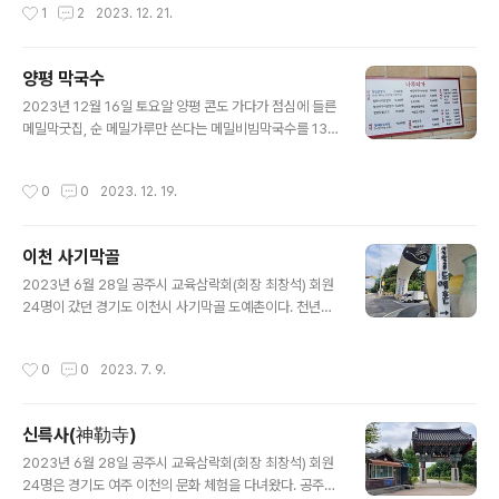
작성시간
1
2
2023. 12. 21.
예 오르지 않고 찻집으로 갔고, 셋은 용문사로 가고, 도중에
둘은 중도 포기한 모양이다. 주차장에서 보이는 용문사 높
은 봉우리는 하얀 눈에 덮여 장관이다. 주차장 주차요금이
양평 막국수
3천 원이라는데 무인 정산을 이용하면 쉽게 나갈 수 있다
글 내용
는 펼침막이 보인다. 오늘 같이 한가한 날은 해당 안 될 것
2023년 12월 16일 토요알 양평 콘도 가다가 점심에 들른
같다. 주차장 부근에는 찻집이 여러 군데 있었다. 카페라는
메밀막굿집, 순 메밀가루만 쓴다는 메밀비빔막국수를 13
이름으로, 커피라는 이름으로, 또는 다른 말로 커피를 비롯
명이 똑같이 시켜서 먹었다. 상호가 '나루터가'. 여기의 인
한 차와 음료를 파는 가게가 어디를 가나 참 많은 요즈음이
상적인 것은 홀에 놓인 장작을 태우는 난로였다. 오랜만에
작성시간
0
0
2023. 12. 19.
다. 우리는 가장 가..
보는 나무 난로, 훈훈한 온기가 홀 안을 덥히고 있었다. 비
빔 메밀막국수 한 그릇 값이 9,000원이다. 다른 메뉴도 여
럿 있었지만, 모두 통일하여 먹었는데 젊은 사람에게는 좀
이천 사기막골
적은 양일지 모르지만, 나에게는 적당한 양이었고 그리 맵
글 내용
지 않아서 좋았다. 메밀막국수 집 주소를 보니 경기도 양평
2023년 6월 28일 공주시 교육삼락회(회장 최창석) 회원
군 양서면 양수리 두물머리다.
24명이 갔던 경기도 이천시 사기막골 도예촌이다. 천년의
도자예술을 이어가는 사기막골 도예촌이라 한다. 여기 사
기막골 도예촌 마을은 국가가 인정해 준 도자기 단일 품목
작성시간
0
0
2023. 7. 9.
의 전국 유일의 전통시장이라는데 곳곳에 도자 예술작품들
을 많이 만날 수 있었다.
신륵사(神勒寺)
글 내용
2023년 6월 28일 공주시 교육삼락회(회장 최창석) 회원
24명은 경기도 여주 이천의 문화 체험을 다녀왔다. 공주