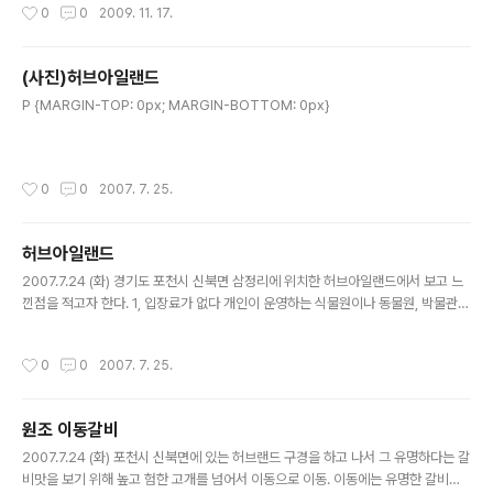
작성시간
0
0
2009. 11. 17.
이상 누구에게나 발급을 해줘야지 일일히 카드 발급기에
신분증을 대고 발급 받고 또..
(사진)허브아일랜드
글 내용
P {MARGIN-TOP: 0px; MARGIN-BOTTOM: 0px}
작성시간
0
0
2007. 7. 25.
허브아일랜드
글 내용
2007.7.24 (화) 경기도 포천시 신북면 삼정리에 위치한 허브아일랜드에서 보고 느
낀점을 적고자 한다. 1, 입장료가 없다 개인이 운영하는 식물원이나 동물원, 박물관
등은 대개 적던 많던 간에 입장료가 있는데 이 곳은 입장료가 없다는 점이 특징이다.
아주 좋은 점이다. 2. 식물원 표지판의 개선이 필요..
작성시간
0
0
2007. 7. 25.
원조 이동갈비
글 내용
2007.7.24 (화) 포천시 신북면에 있는 허브랜드 구경을 하고 나서 그 유명하다는 갈
비맛을 보기 위해 높고 험한 고개를 넘어서 이동으로 이동. 이동에는 유명한 갈비집