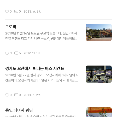
명탄서원(원장 이운일)에서 주관하는 행사인 2023 문화
재청 향교 서원 문화재 활용사업 '명탄서원, 공주를 추로지
작성시간
0
0
2023. 6. 29.
향으로 꿈꾸다'를 행사한 것인데 교육계 원로다운 식견과
협조로 품격 높은 스승상을 발현하는 계기가 됐다. 오늘의
행사를 기획 주관한 이운일 원장과 교육삼락회를 이끄는
구로역
최창석 회장의 노고에 감사하며 적극적인 협조로 안전하게
글 내용
행사를 마칠 수 있었음에 모두 감사한다. 아침 8시 공주신
2019년 11월 16일 토요일 구로역 모습이다. 천안역에서
관공원을 출발하여 예정시간 18시에 돌아와 모두 잘 마칠
전철 직행을 타고 가서 내린 구로역, 광장에서 뒤돌아보고
수 있었으니 보기 드문 정확한 행사였다. 예정 시간을 철저
찍은 사진이다. 천안역에서 12시 54분발 용산행 급행 전
하게 지킨 결과로 본다. 경기도 여주 신륵사를 돌아보면서
철을 타서 두정, 성환, 평택, 서정리, 오산, 병점, 수원, 안양,
작성시간
3
6
2019. 11. 18.
문화해설사의 친절하고도 다양한 ..
거산디지털 단지를 거쳐서 구로역에 도착한 시각을 보니 1
4..
경기도 오산에서 떠나는 버스 시간표
글 내용
2018년 5월 27일 현재 경기도 오산시외버스터미널의 시
간표이다. 오산시외버스터미널은 시외버스와 시내버스 그
리고 지하철과 열차, 택시 등 모든 교통수단이 종합적으로
모여있는 교통 집합체로 만들어져있다. 경기도 오산시 시
작성시간
0
0
2018. 5. 29.
장님의 큰 업적 같다, 2018년 5월 27일 현재 오산에서 떠
나는 ..
용인 페이지 웨딩
글 내용
2018년 5월 27일 일요일 모임의 친구 자혼을 축하하기