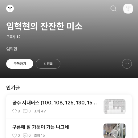
검색하기
티스토리
임혁현의 잔잔한 미소
구독자
12
임혁현
구독하기
방명록
신고하기 레이어
열기
인기글
공주 시내버스 (100, 108, 125, 130, 150
번) 시간표
8
0
조회
49
구름에 달 가듯이 가는 나그네
0
0
조회
15