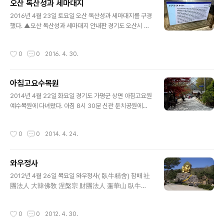
오산 독산성과 세마대지
글 내용
2016년 4월 23일 토요일 오산 독산성과 세마대지를 구경
했다. ▲오산 독산성과 세마대지 안내판 경기도 오산시 지
곶동에 있는 사적 140호인 이곳에 얽힌 사연이 재밌다.
작성시간
0
0
2016. 4. 30.
아침고요수목원
글 내용
2014년 4월 22일 화요일 경기도 가평군 상면 아침고요원
예수목원에 다녀왔다. 아침 8시 30분 신관 둔치공원에서
공주시 론볼연합회 회원 42명이 단체로 떠나서 이름도 긴
아침고요원예수목원을 찾아 구경하고 돌아왔다. 진도 참사
작성시간
0
0
2014. 4. 24.
로 분위기가 어수선한데 예정대로 떠났으나 애도하는 마
음..
와우정사
글 내용
2012년 4월 26일 목요일 와우정사( 臥牛精舍) 참배 社
團法人 大韓佛敎 涅槃宗 財團法人 蓮華山 臥牛精
舍 연화산 와우정사는 대한불교 열반종(大韓佛敎 涅槃
宗)의 총본사이다. 열반종은 서기623년 고구려 보덕성사
작성시간
0
0
2012. 4. 30.
께서 창종하셨다. 용인에 있는 우리국민의 호국정신에 성