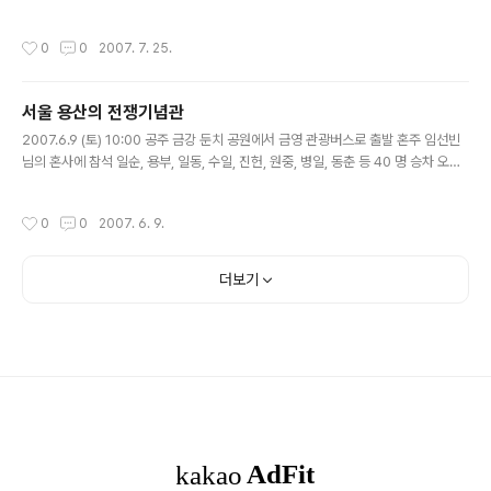
이 하나 둘이 아니라 즐비하다는 말이 맞을 듯. 또한 거의 모두 원조 갈비집이더라. 사
전에서 원조 라는 말을 찾아보니`어떤 일을 맨 처..
작성시간
0
0
2007. 7. 25.
서울 용산의 전쟁기념관
글 내용
2007.6.9 (토) 10:00 공주 금강 둔치 공원에서 금영 관광버스로 출발 혼주 임선빈
님의 혼사에 참석 일순, 용부, 일동, 수일, 진헌, 원중, 병일, 동춘 등 40 명 승차 오늘
의 혼주 선빈 님 오늘의 기사님은 금영고속관광 버스 장봉수 님 (011-9814-8858)
알고 보니 수요관광 기사님 (참고 6.13(수) 강화도 보문사 행) - ..
작성시간
0
0
2007. 6. 9.
더보기