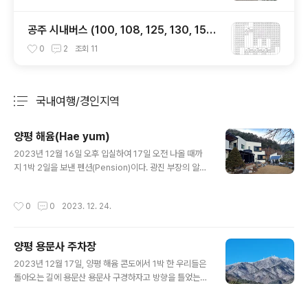
공주 시내버스 (100, 108, 125, 130, 150
번) 시간표
0
2
조회
11
국내여행/경인지역
분류 전체보기
주요 글 목록
양평 해윰(Hae yum)
글 내용
2023년 12월 16일 오후 입실하여 17일 오전 나올 때까
지 1박 2일을 보낸 펜션(Pension)이다. 광진 부장의 알선
으로 우리 일행 13명이 함께 가서 묵고 즐긴 곳이다. 서울
에서, 동두천에서, 대전 그리고 공주에서 6 가족이 숙식을
작성시간
0
0
2023. 12. 24.
같이한 공동생활이었는데 독채 2층의 쾌적한 숙소였다. 가
장 훌륭하게 느낀 것은 넓은 공간이다. 거실의 나무 때는 난
로가 인상적이었고 아래층에 2개 2층에 한 개의 침대 그리
양평 용문사 주차장
고 깨끗한 주방과 넓은 공간의 거실이 좋았다. 2층에는 빔
글 내용
프로젝트 시설이 있었고 바깥의 바비큐 시설이 우리를 추
2023년 12월 17일, 양평 해윰 콘도에서 1박 한 우리들은
위도 모른 채 흥겨움에 빠지게 했다. 여러 팀이 같이 어울리
돌아오는 길에 용문산 용문사 구경하자고 방향을 틀었는데
는 게 아니라 우리만이 즐길 수 있는 독채 패션이란 점이 좋
멀리 용문산만 바라보고 주차장에서 마음이 바뀌었다. 차
았다.
에서 내려보니 바깥 날씨가 너무 쌀쌀해서 수광과 나는 아