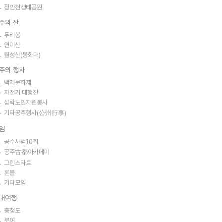
정안천생태공원
주의 산
두리봉
연미산
월성산(봉화대)
주의 행사
백제문화제
자전거 대행진
삼락노인자원봉사
기타공주행사(公州行事)
임
공주사범10회
공주古都아카데미
그린스타트
론볼
기타모임
내여행
충청도
부여