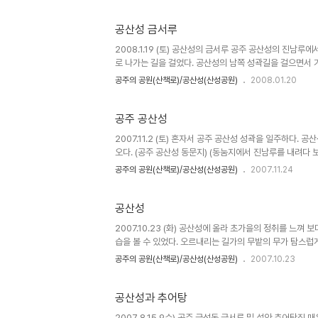
공산성 금서루
2008.1.19 (토) 공산성의 금서루 공주 공산성의 진남
로 나가는 길을 걸었다. 공산성의 남쪽 성곽길을 걸으면서 
정 옆길. 오른쪽이 많이 패여 나갔다) (공산성 쌍..
공주의 공원(산책로)/공산성(산성공원)
2008.01.20
공주 공산성
2007.11.2 (토) 혼자서 공주 공산성 성곽을 일주하다. 
오다. (공주 공산성 동문지) (동눔지에서 진남루를 내려다 보
사가는 길을 보고) (쌍수정과 왕궁터) (공주 공..
공주의 공원(산책로)/공산성(산성공원)
2007.11.24
공산성
2007.10.23 (화) 공산성에 올라 초가을의 정취를 느껴
습을 볼 수 있었다. 오르내리는 길가의 무밭의 무가 탐스럽
아진 부자의 걸음 걸이가 더욱 유연했으면 한다...
공주의 공원(산책로)/공산성(산성공원)
2007.10.23
공산성과 추어탕
2007 8.15 9수) 공주 금성동 금서루 밑 설악 추어탕집