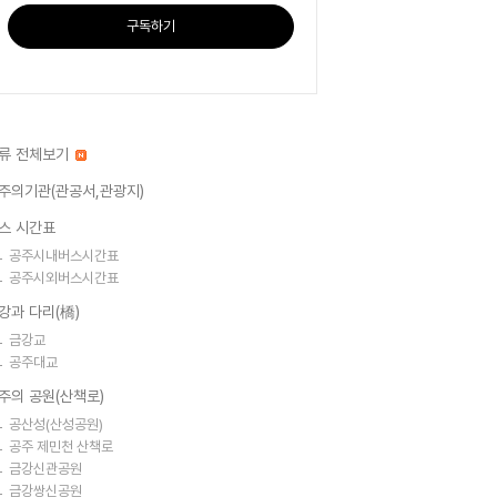
구독하기
류 전체보기
주의기관(관공서,관광지)
스 시간표
공주시내버스시간표
공주시외버스시간표
강과 다리(橋)
금강교
공주대교
주의 공원(산책로)
공산성(산성공원)
공주 제민천 산책로
금강신관공원
금강쌍신공원