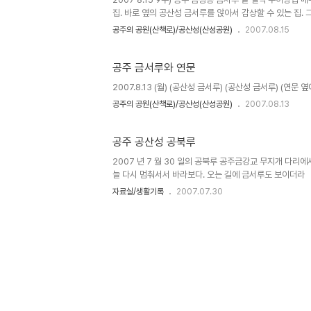
집. 바로 옆의 공산성 금서루를 앉아서 감상할 수 있는 집. 
자리에서 윤 교장님 내외 분도 만나고... (공산..
공주의 공원(산책로)/공산성(산성공원)
2007.08.15
공주 금서루와 연문
2007.8.13 (월) (공산성 금서루) (공산성 금서루) (연
공주의 공원(산책로)/공산성(산성공원)
2007.08.13
공주 공산성 공북루
2007 년 7 월 30 일의 공북루 공주금강교 무지개 다리
늘 다시 멈춰서서 바라보다. 오는 길에 금서루도 보이더라
자료실/생활기록
2007.07.30