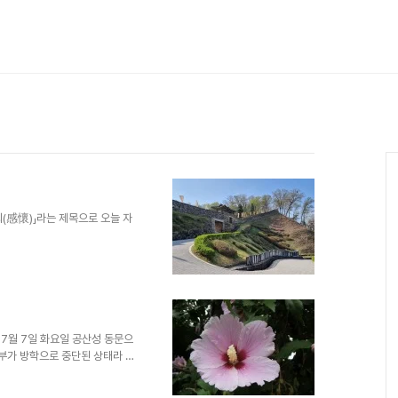
회(感懷)」라는 제목으로 오늘 자
View.do?
ew&mnu_cd=CNNMENU0000
am.go.kr 도민리포터 글은 기
다. 도민리포터 기사에 빠진 사
진남루로 내려온 공산성 등반 내
길, 성곽을 오르는 길은 이제 좀
 7월 7일 화요일 공산성 동문으
공부가 방학으로 중단된 상태라 마
성에 올랐다. 비가 그친 뒤라서