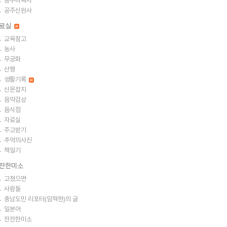
공주마곡사
공주신원사
료실
교육참고
농사
무궁화
산행
생활기록
신문잡지
음악감상
음식점
자료실
주고받기
추억의사진
책일기
잔한미소
고쳤으면
사람들
충남도민 리포터(임혁현)의 글
일본어
잔잔한미소