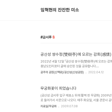
임혁현의 잔잔한 미소
금서루
8
공산성 쌍수정(雙樹亭)에 오르는 감회(感懷)
2022년 4월 12일 「공산성 쌍수정(雙樹亭)에 오르는 감
충남도민리포터 글에 승인된 것을 공유합니다.
http://www.chungnam.go.kr/media/media/article
공주의 공원(산책로)/공산성(산성공원)
2022.04.12
article_no=MD0001820949&med_action=vi
9 여행 - 충청남도 충청남도 바로가기 클릭 www.chungn
사 내용의 제한이 있으므로 거기에는 생략된 사진이 많습니
무궁화꽃이 피었습니다
진 위주로 여기에 보완합니다. 공산성 금서루로 올라가서 
용입니다. 공주 공산성은 나도 자주 오르내리던 곳이나 언덕
(공산성 금서루 입구 매표소 뒤에 활짝 핀 무궁화) 2009년
힘이 듭니다. 힘..
로 들어가서 서문으로 나오다. 매주 화요일, 서울 관문사 
음이 좀 한가하다. 오늘은 비가 그친 오후 식구와 같이 공산
자료실/무궁화
2009.07.08
상쾌한 산길 길가 옥수수가 한..