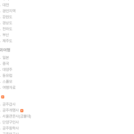
대전
경인지역
강원도
경상도
전라도
부산
제주도
외여행
일본
중국
대양주
동유럽
스폴모
여행자료
절
공주갑사
공주개명사
서울관문사(금불대)
단양구인사
공주동학사