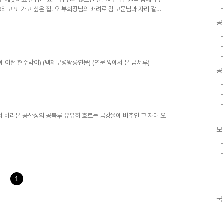
그리고 또 가고 싶은 집. 오 부회장님의 배려로 김 고문님과 자리 같이.
공
문 옆에 이런 현수막이) (백제무령왕릉연문) (연문 앞에서 본 금서루)
공
에서 바라본 공산성의 공북루 유유히 흐르는 금강물에 비추인 그 자태 오
모
1
국