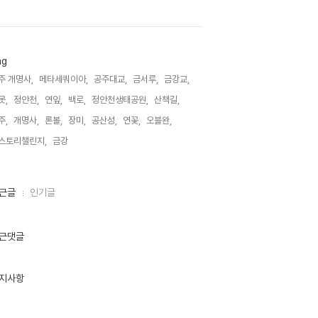
ag
주 개명사,
메타세쿼이아,
공주대교,
금서루,
금강교,
못,
정안천,
연잎,
백로,
정안천생태공원,
산책길,
주,
개명사,
론볼,
장미,
공산성,
연꽃,
오블완,
스토리챌린지,
금강,
근글
인기글
근댓글
지사항