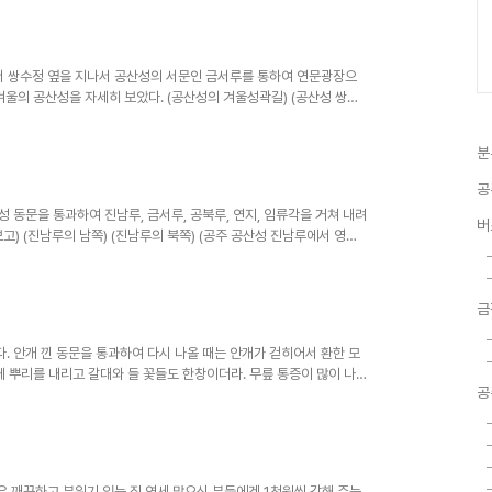
루에서 쌍수정 옆을 지나서 공산성의 서문인 금서루를 통하여 연문광장으
겨울의 공산성을 자세히 보았다. (공산성의 겨울성곽길) (공산성 쌍수
분
공
공산성 동문을 통과하여 진남루, 금서루, 공북루, 연지, 임류각을 거쳐 내려
버
고) (진남루의 남쪽) (진남루의 북쪽) (공주 공산성 진남루에서 영은
금
 보다. 안개 낀 동문을 통과하여 다시 나올 때는 안개가 걷히어서 환한 모
게 뿌리를 내리고 갈대와 들 꽃들도 한창이더라. 무릎 통증이 많이 나
공
 매우 깨끗하고 분위기 있는 집 연세 많으신 분들에겐 1천원씩 감해 주는