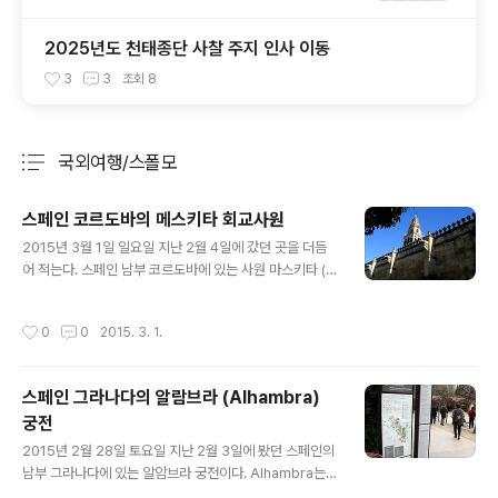
2025년도 천태종단 사찰 주지 인사 이동
3
3
조회
8
국외여행/스폴모
분류 전체보기
주요 글 목록
스페인 코르도바의 메스키타 회교사원
글 내용
2015년 3월 1일 일요일 지난 2월 4일에 갔던 곳을 더듬
어 적는다. 스페인 남부 코르도바에 있는 사원 마스키타 (C
ordoba Mezquita) 네이버 지식백과에서 설명한 것을
요약하면, 사원의 규모는 남북 180m, 동서 130m이다. 사
작성시간
0
0
2015. 3. 1.
원 내부에는 줄무늬 석영, 벽옥, 대리석, 화강암 등으로 만
들어진 850개에 이..
스페인 그라나다의 알람브라 (Alhambra)
궁전
글 내용
2015년 2월 28일 토요일 지난 2월 3일에 봤던 스페인의
남부 그라나다에 있는 알암브라 궁전이다. Alhambra는
아랍어로 ‘붉은 성’을 뜻한다고. 알람브라 궁전은 이슬람 마