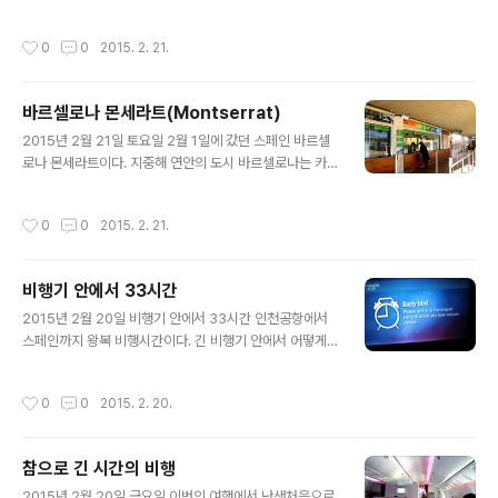
리에 신 고딕양식으로 세워지고 있는 「성가족 성당」은 그
명칭에서 의미하는 것처럼 가족들이 모여 기도할 수 있는
작성시간
0
0
2015. 2. 21.
곳을 말한다고. 그래서 성당의 주제 또한 예수, 마리아, ..
바르셀로나 몬세라트(Montserrat)
글 내용
2015년 2월 21일 토요일 2월 1일에 갔던 스페인 바르셀
로나 몬세라트이다. 지중해 연안의 도시 바르셀로나는 카
탈루냐 주에 속한다고 한다. 카탈루냐는 스페인 17개 주 가
운데 하나이며 민족주의가 강한 주라고 안내자는 설명한
작성시간
0
0
2015. 2. 21.
다. 몬세라토는 바르셀로나에서 북서쪽으로 50km쯤 떨어
진 거리..
비행기 안에서 33시간
글 내용
2015년 2월 20일 비행기 안에서 33시간 인천공항에서
스페인까지 왕복 비행시간이다. 긴 비행기 안에서 어떻게
보냈을까 꿈과 같다. 아내는 스페인에 도착해서호텔에 들
어갔을 때 양쪽 발이 두툼하게 부어 올랐었는데 오랜 비행
작성시간
0
0
2015. 2. 20.
으로 그렇다는 것을 돌아와서 알았다. 비행기 안에 안내 자
막..
참으로 긴 시간의 비행
글 내용
2015년 2월 20일 금요일 이번의 여행에서 난생처음으로