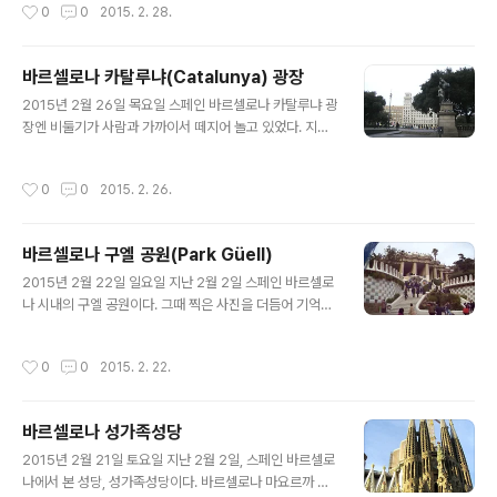
작성시간
0
0
2015. 2. 28.
지막 왕조인 나사르 왕조에 의해 100년에 걸쳐 세워졌다
고 한다. 해발 740m의 고원에 튼튼하게 쌓아진 성벽이며
아름다운..
바르셀로나 카탈루냐(Catalunya) 광장
글 내용
2015년 2월 26일 목요일 스페인 바르셀로나 카탈루냐 광
장엔 비둘기가 사람과 가까이서 떼지어 놀고 있었다. 지난
2월 2일에 본 바르셀로나 이야기다. 바르셀로나의 유명한
관광지는 ‘구엘 공원’과 ‘사그라다 파밀리아 성당(상가족성
작성시간
0
0
2015. 2. 26.
당)’, ‘카사밀라’ 등이 있는데 이 관광지들은 모..
바르셀로나 구엘 공원(Park Güell)
글 내용
2015년 2월 22일 일요일 지난 2월 2일 스페인 바르셀로
나 시내의 구엘 공원이다. 그때 찍은 사진을 더듬어 기억해
본다. 바르셀로나 구엘 공원 그늘에서 노인들이 쉬기 좋게
기둥을 여러 개 만들었다고 한다. 올라가는 길가의 무시무
작성시간
0
0
2015. 2. 22.
시한 돌 오른쪽의 돌기둥 위에서 자라는 화초 떨어질 것 ..
바르셀로나 성가족성당
글 내용
2015년 2월 21일 토요일 지난 2월 2일, 스페인 바르셀로
나에서 본 성당, 성가족성당이다. 바르셀로나 마요르까 거