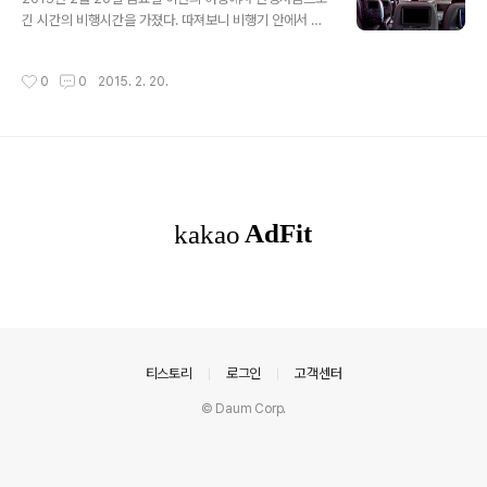
긴 시간의 비행시간을 가졌다. 따져보니 비행기 안에서 무
려 33시간 넘게 갇혀 있었다는 계산이 나온다. 전자항공권
발행 확인서에 의한 계산으로 인천에서 도하까지 10시간
작성시간
0
0
2015. 2. 20.
40분 도하에서 바르셀로나까지 7시간 15분 마드리드에서
도하..
의안내
티스토리
로그인
고객센터
© Daum Corp.