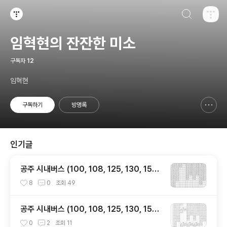
검색하기
티스토리
임혁현의 잔잔한 미소
구독자
12
임혁현
구독하기
방명록
신고하기 레이어
열기
인기글
공주 시내버스 (100, 108, 125, 130, 150
번) 시간표
8
0
조회
49
공주 시내버스 (100, 108, 125, 130, 150
번) 시간표
0
2
조회
11