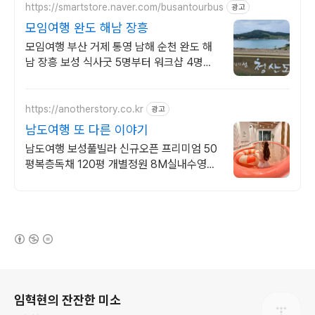
https://smartstore.naver.com/busantourbus
광고
모임여행 완도 해남 장흥
모임여행 부산 거제 통영 남해 순천 완도 해
남 장흥 보성 식사굿 5명부터 워크샵 4명부
터출발 모임여행 8명이상 단독차량여행 가
능
https://anotherstory.co.kr
광고
남도여행 또 다른 이야기
남도여행 보성풀빌라 신규오픈 프리미엄 50
평복층독채 120평 개별정원 8M실내수영장
수질관리최상 방역철저 개별바비큐
(새창열림)
로그 정보
임혁현의 잔잔한 미소