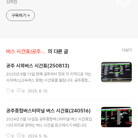
임혁현
구독하기
더보기
버스 시간표/공주시외버스시간표
의 다른 글
공주 시외버스 시간표(250813)
글 내용
2025년 8월 13일 현재 공주에서 전국 각 지역으로 가는
시외버스(고속버스 포함) 시간표를 올립니다. 공주종합버
스터미널(공주시 신관동 소재)에 일부러 들러서 찍은 사진
0
0
2025. 8. 13.
입니다.
공주종합버스터미널 버스 시간표(240516)
글 내용
2024년 5월 16일일 공주종합버스터미널 버스 시간표입
니다.외지로 향하는 버스 시간을 참고하시기 바랍니다.
0
0
2024. 5. 16.