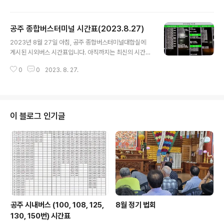
공주 종합버스터미널 시간표(2023.8.27)
글 내용
2023년 8월 27일 아침, 공주 종합버스터미널대합실에
게시된 시외버스 시간표입니다. 아직까지는 최신의 시간표
이니 공주 여행에 도움 되셨으면 합니다. 또, 외지 가실 때
0
0
2023. 8. 27.
참고하시기 바랍니다.
이 블로그 인기글
공주 시내버스 (100, 108, 125,
8월 정기 법회
130, 150번) 시간표