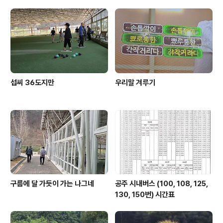
섭씨 36도지만
우리말 겨루기
구름에 달 가듯이 가는 나그네
공주 시내버스 (100, 108, 125,
130, 150번) 시간표