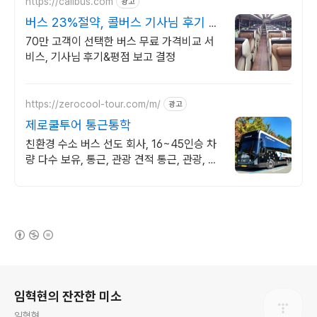
https://callbus.com
광고
버스 23%절약, 콜버스 기사님 후기 평
균 4.96점
70만 고객이 선택한 버스 무료 가격비교 서
비스, 기사님 후기&평점 보고 결정
https://zerocool-tour.com/m/
광고
제로쿨투어 통근통학
친환경 수소 버스 선도 회사, 16~45인승 차
량 다수 보유, 통근, 관광 견적 통근, 관광, 결
혼식 등 무료 견적 문의 가능
(새창열림)
로그 정보
임혁현의 잔잔한 미소
임혁현