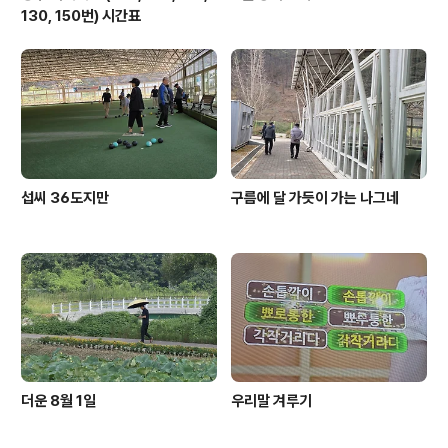
130, 150번) 시간표
섭씨 36도지만
구름에 달 가듯이 가는 나그네
더운 8월 1일
우리말 겨루기