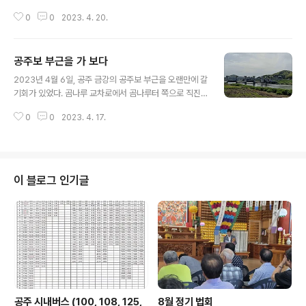
파크골프장에도 사람이 많습니다. 좋은 날씨에 운동을 즐
0
0
2023. 4. 20.
깁니다. 들판에 비닐을 덮고 봄 작물을 심었나 봅니다. 들판
이 생기가 돋습니다. 공주시 종합사회복지관의 뒷모습입니
다. 메타세쿼이아길에서 연못 쪽을 본모습입니다.
공주보 부근을 가 보다
글 내용
2023년 4월 6일, 공주 금강의 공주보 부근을 오랜만에 갈
기회가 있었다. 곰나루 교차로에서 곰나루터 쪽으로 직진
하다가 오른쪽으로는 곰나루 솔밭이고 왼쪽은 우드볼 경기
0
0
2023. 4. 17.
장이다. 우드볼 경기장이 시작되는 곳부터 공주보 주차장
까지 걸으면서 본 금강변 모습이다. 전에 비하여 우드볼 경
기장에는 많은 사란이 삼삼오오 모여 다니면서 경기를 즐
기는 모습이었다. 따스한 봄날 맑은 공기를 마시면서 대화
를 나누면서 거닐면서 집중하여 공치는 모습을 곁에서 한
이 블로그 인기글
참을 보았는데 목적 있게 걷는 운동이라 생각되었다.
공주 시내버스 (100, 108, 125,
8월 정기 법회