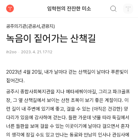
검색하기
임혁현의 잔잔한 미소
티스토리
공주의기관(관공서,관광지)
녹음이 짙어가는 산책길
ih2oo
2023. 4. 21. 17:12
2023년 4월 20일, 내가 날마다 걷는 산책길이 날마다 푸른빛이
짙어간다.
공주시 종합사회복지관을 지나 메타세쿼이아길, 그리고 파크골프
장, 그 옆 산책길에서 보이는 산천 초목이 보기 좋은 계절이다. 이
런 길이 내 주변에 있기에 좋고, 걸을 수 있는 (아직은 건강한) 양
다리가 있음에 감사하며 걷는다. 들판 가운데 냇물 따라 둑길에서
너른 들판을 보며 걸을 수 있는 이곳이기에 날마다 걸으면서 혼자
의 생각에 잠길 수도 있고 만나는 동료와 만남의 인사나 관심사에