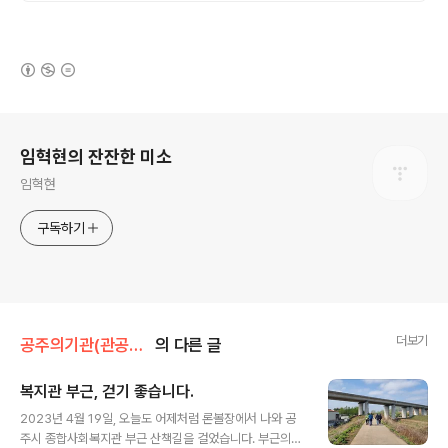
(새창열림)
로그 정보
임혁현의 잔잔한 미소
임혁현
구독하기
더보기
공주의기관(관공서,관광지)
의 다른 글
복지관 부근, 걷기 좋습니다.
글 내용
2023년 4월 19일, 오늘도 어제처럼 론볼장에서 나와 공
주시 종합사회복지관 부근 산책길을 걸었습니다. 부근의