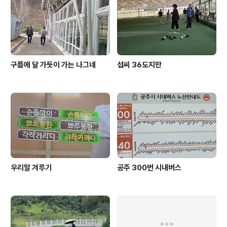
구름에 달 가듯이 가는 나그네
섭씨 36도지만
우리말 겨루기
공주 300번 시내버스