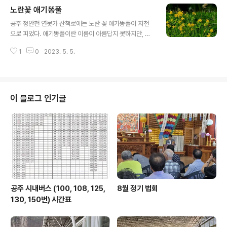
북단에서 꽃피고 있습니다. 늘 아름다운 정안천 연못가 산
노란꽃 애기똥풀
책길입니다.
글 내용
공주 정안천 연못가 산책로에는 노란 꽃 애가똥풀이 지천
으로 피었다. 애기똥풀이란 이름이 아름답지 못하지만, 어
린 아기도 아닌 어린 애기의 똥이란 이름이 붙은 이 흔한 풀
1
0
2023. 5. 5.
을 어디서나 쉽게 볼 수 있는데 이곳 정안천 연못 둘레에 그
야말로 여기저기 깔렸다. 나는 어디서나 이 꽃을 보면 금방
알 수 있는데 이름만 알지 그 이상은 잘 몰라서 검색해 볼
수밖에 없었다. 산기슭이나 들에서 주로 자생하는 두해살
이풀로 젖풀, 씨아똥으로도 부른다. 줄기나 잎에 흰털이 드
이 블로그 인기글
물게 나있으며, 줄기를 꺾었을 때 즙이 나온다. 이 즙의 색
상이 노랑, 주황색이라 애기똥과 비슷하다. 이름의 유래는
이 누렇고 끈끈한 즙 때문에 붙은 것이다. 예로부터 애기똥
풀은 민간에 약이 되는 풀로 널리 알려졌다. 주로 무좀, 습
진 등 피부병에 사용했고..
공주 시내버스 (100, 108, 125,
8월 정기 법회
130, 150번) 시간표