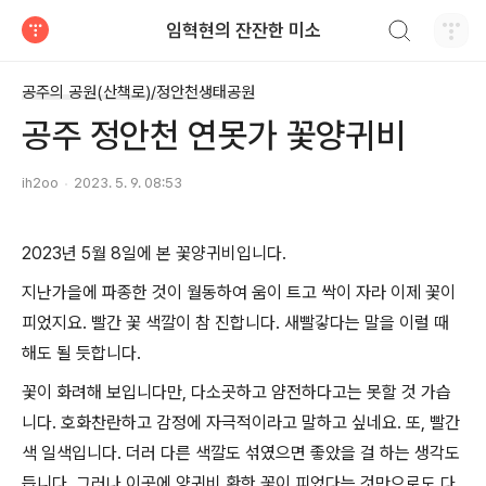
검색하기
임혁현의 잔잔한 미소
티스토리
공주의 공원(산책로)/정안천생태공원
공주 정안천 연못가 꽃양귀비
ih2oo
2023. 5. 9. 08:53
2023년 5월 8일에 본 꽃양귀비입니다.
지난가을에 파종한 것이 월동하여 움이 트고 싹이 자라 이제 꽃이
피었지요. 빨간 꽃 색깔이 참 진합니다. 새빨갛다는 말을 이럴 때
해도 될 듯합니다.
꽃이 화려해 보입니다만, 다소곳하고 얌전하다고는 못할 것 가습
니다. 호화찬란하고 감정에 자극적이라고 말하고 싶네요. 또, 빨간
색 일색입니다. 더러 다른 색깔도 섞였으면 좋았을 걸 하는 생각도
듭니다. 그러나 이곳에 양귀비 환한 꽃이 피었다는 것만으로도 다