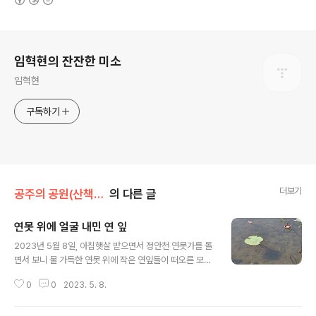
로그 정보
임혁현의 잔잔한 미소
임혁현
구독하기
더보기
공주의 공원(산책로)/정안천생태공원
의 다른 글
연못 위에 얼굴 내민 연 잎
글 내용
2023년 5월 8일, 아침햇살 받으면서 정안천 연못가를 돌
면서 보니 물 가득한 연못 위에 작은 연잎들이 떠오른 모습
이 대견스럽습니다. 5월 8일의 정안천 연못가 풍광입니다.
0
0
2023. 5. 8.
메타세쿼이아길도 푸른빛이 짙어가고 꽃양귀비가 새빨간
빛을 발휘합니다. 정안천의 꽃양귀비는 연못이 끝나는 최