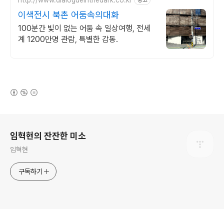
광고
이색전시 북촌 어둠속의대화
100분간 빛이 없는 어둠 속 일상여행, 전세
계 1200만명 관람, 특별한 감동.
(새창열림)
로그 정보
임혁현의 잔잔한 미소
임혁현
구독하기