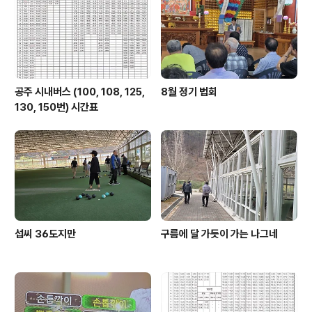
박공규 공주시노인회지회장 인사 ▲론볼대회에서 인사하
는 정사일 공주시론볼협회장 ▲론볼대회에서 축사하는
공주시의회 의장 ▲론볼대회에 참여한 론볼..
공주 시내버스 (100, 108, 125,
8월 정기 법회
130, 150번) 시간표
섭씨 36도지만
구름에 달 가듯이 가는 나그네