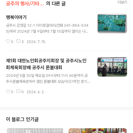
더보기
공주의 행사/기타공주행사(公州行事)
의 다른 글
행복이야기
글 내용
공주시 감영길 12-1 이미정갤러리(전화 041-854-534
5)에서 2024년 7월 9일부터 7월 15일까지 열리는 나진
기 개인전 '행복이야기'를 보았다. 풀꽃문학관 구경을 하고
0
3
2024. 7. 15.
대통교를 건너려다 이미정 갤러리에서 무슨 전시가 있나
보니 마침 나진기 개인전이 열리는 걸 보았다. 하마터면 보
지 못할 전시회를 우연히 보게 된 것이다. 갤러리 가파른 계
제1회 대한노인회공주지회장 및 공주시노인
단을 오르니 전시회장은 조용했다. 반갑게 맞아주는 분은
친절하게 작가에 대한 이야기며 도움말을 준다. 고마웠다.
회체육회장배 공주시 론볼대회
글 내용
전시 작품을 모두 둘러봤는데 독특한 기법의 작품이란 생
2024년 5월 30일 목요일 09시부터 11시 40분까지 공
각이 들었다. 특히 물속에서 피어나는 하얀 꽃을 표현한 작
주시론볼체육관에서 열린 론볼대회 모습이다.1차전 경기가
품이 내 맘에 들었다. 물론 다른 작품들도 작품 구성을 위한
9시부터 50분간 3인조 10개 팀이 5개 링크에서 벌어졌는
여러 방법을 동원한 것 같았는데 이분의 작품의 성향이 내
0
0
2024. 6. 2.
데 1회전이 끝나고 10시부터 개회식이 있었다.개회식은 주
취향에 맞는 것 같..
병학 공주시노인회 사무국장의 사회로 국민의례, 참석 내
빈 소개, 노인회 박공규 회장 인사, 공주론볼협회 정사일 회
장 인사에 이어 내빈 축사로 시의회 의장 등의 축사가 이어
진 후 선수대표와 심판 대표의 선서가 이어졌다.▲론볼대
이 블로그 인기글
회 사회, 주병학 노인회 사무국장 ▲론볼대회 참가 내빈 소
개 ▲론볼대회 참가 선수 ▲론볼대회 참가 내빈 소개 ▲