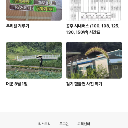
우리말 겨루기
공주 시내버스 (100, 108, 125,
130, 150번) 시간표
더운 8월 1일
걷기 힘들면 사진 찍기
의안내
티스토리
로그인
고객센터