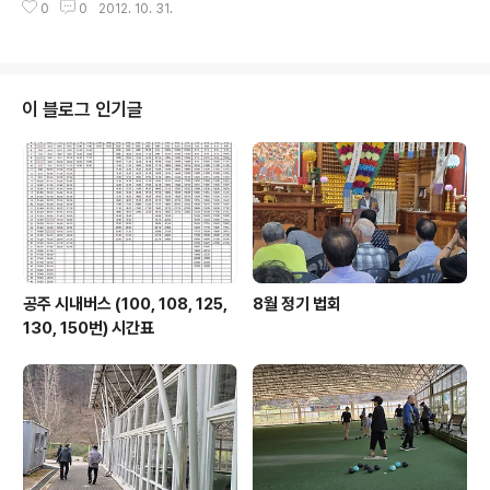
0
0
2012. 10. 31.
길이 가파른 편이라 스틱을 짚고 올랐고 호미와 낫으로 벌
초 후에 난 풀들을 뽑는데 땀을 흘렸다. 혼자 하는 일이라 ..
이 블로그 인기글
공주 시내버스 (100, 108, 125,
8월 정기 법회
130, 150번) 시간표