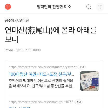
검색하기
임혁현의 잔잔한 미소
티스토리
공주의 산/연미산
연미산(燕尾山)에 올라 아래를
보니
ih2oo
2015. 7. 13. 18:38
https://smartstore.naver.com/memorystreet
광고
100대명산 여권+지도+도장 친구/부모
님 등산선물로 추천
추억거리 백대명산 여권으로 산행의 즐거움
을 더해보세요. 친구/부모님 등산선물 추천
등산에 진심이라면 하나씩은 꼭 가지고 싶은
등산필수템! 등산러에게 선물을 해보세요
https://smartstore.naver.com/output1075
광고