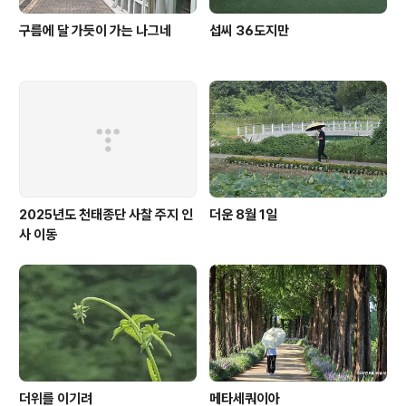
구름에 달 가듯이 가는 나그네
섭씨 36도지만
2025년도 천태종단 사찰 주지 인
더운 8월 1일
사 이동
더위를 이기려
메타세쿼이아