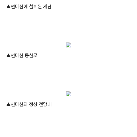
▲연미산에 설치된 계단
▲연미산 등산로
▲연미산의 정상 전망대