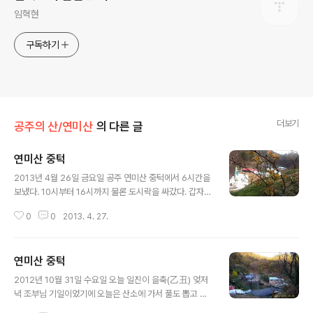
임혁현
구독하기
더보기
공주의 산/연미산
의 다른 글
연미산 중턱
글 내용
2013년 4월 26일 금요일 공주 연미산 중턱에서 6시간을
보냈다. 10시부터 16시까지 물론 도시락을 싸갔다. 갑자기
싸달래서 미안했지만, 가방에서 꺼내 놓으니 그럴싸했다.
0
0
2013. 4. 27.
산에서 먹는 도시락은 전부터 느끼지만, 새우젓이나 무 장
아찌 하나라도 맛이 있다. 그런데 오늘은 여러 가지다. 아
내..
연미산 중턱
글 내용
2012년 10월 31일 수요일 오늘 일진이 을축(乙丑) 엊저
녁 조부님 기일이었기에 오늘은 산소에 가서 풀도 뽑고 정
리도 할 겸 오후에 집을 나섰다. 연미산 중턱까지 올라가는