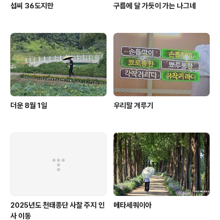
섭씨 36도지만
구름에 달 가듯이 가는 나그네
더운 8월 1일
우리말 겨루기
2025년도 천태종단 사찰 주지 인
메타세쿼이아
사 이동