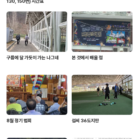
130, 150번) 시간표
구름에 달 가듯이 가는 나그네
본 것에서 배울 점
8월 정기 법회
섭씨 36도지만