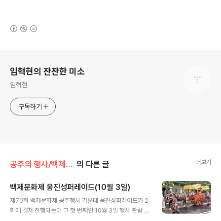
(새창열림)
로그 정보
임혁현의 잔잔한 미소
임혁현
구독하기
더보기
공주의 행사/백제문화제
의 다른 글
백제문화제 웅진성퍼레이드(10월 3일)
글 내용
제70회 백제문화제 공주행사 가운데 웅진성퍼레이드가 2
회에 걸쳐 진행되는데 그 첫 번째인 10월 3일 행사 관람 내
용이다. 두 번째는 오는 10월 5일에 예정되어 있다.오후 3