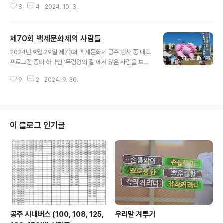
8
4
2024. 10. 3.
시부터 열리는 웅진성퍼레이드를 보기 위해 공산성 성밑마
을 부근 가로변에서 관람하다가 연문광장으로 옮겨 구경했
는데 비가 부슬부슬 내리는 쌀쌀한 날씨에도 예상 밖의 사
제70회 백제문화제의 사람들
람들이 많이 운집한 모습이다. 작년의 웅진성퍼레이드와
글 내용
비교해 보니 규모는 작지만, 그대로 좋았다. 비 오는 거리를
2024년 9월 29일 제70회 백제문화제 공주 행사 중 대표
행진하며 동작과 공연을 이어간 출연진의 성의가 좋았고
프로그램 중의 하나인 '무령왕의 길'에서 많은 사람을 보았
연문 광장에 마련된 상황실에서 해설 방송은 출연 프로그
다. 이날 오후 3시부터 공산성 성안마을에서 금서루를 거
램의 이해에 도음이 됐다 수고하신 여러분의 노고에 감사
9
2
2024. 9. 30.
쳐 연문광장으로 이어지는 무령왕의 장례행렬을 뒤따르면
한다. 비오는 서늘한 날씨에 대비하여 든든하게 입고 간 점
서 본 사람들이다. 제70회 백제문화제 공주 주무대는 도로
퍼 덕을 단단히 봤다. 공주 선성동 시내버..
위에서도 잘 보이는 곳, 신관공원에 마련되었는데 한낮 이
곳에서는 별다른 프로가 없어서인지 좌석은 비어 있었다.
밤 프로그램이 진행되는 이곳은 꽉 찰 것이다.. 한닟 주차장
이 블로그 인기글
으로 가는 자동차들이 줄을 잇는다. 도로 위서부터 서행으
로 진행하는 차들이 답답하다. 신관공원에는 예년에 없던
웅진성이 세워졌고 그 뒤로 많은 부츠가 만들어졌다. 우선
찾아간 곳은 우리 삼락 봉사단이 자원 봉사하는 양산 대여
소다. 오늘은 윤이*, 김규* 두..
공주 시내버스 (100, 108, 125,
우리말 겨루기