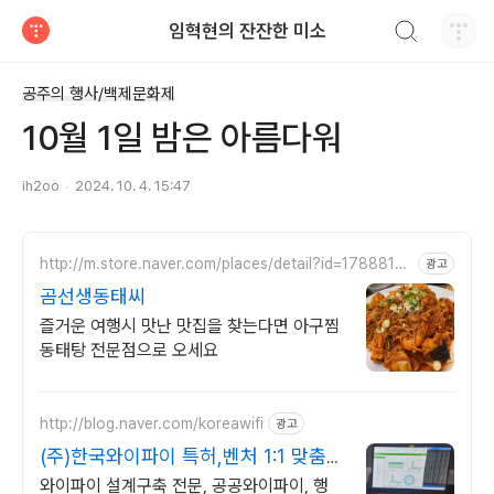
검색하기
임혁현의 잔잔한 미소
티스토리
공주의 행사/백제문화제
10월 1일 밤은 아름다워
ih2oo
2024. 10. 4. 15:47
http://m.store.naver.com/places/detail?id=1788814
광고
723
곰선생동태씨
즐거운 여행시 맛난 맛집을 찾는다면 아구찜
동태탕 전문점으로 오세요
http://blog.naver.com/koreawifi
광고
(주)한국와이파이 특허,벤처 1:1 맞춤
상담 및 견적
와이파이 설계구축 전문, 공공와이파이, 행