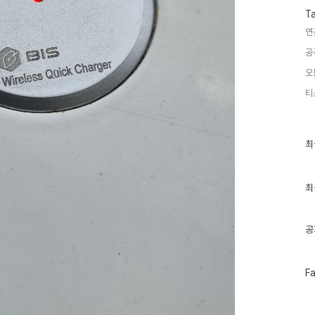
T
연
공
오
티
최
최
근
글
과
인
최
기
글
공
페
F
이
스
북