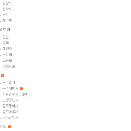
경상도
전라도
부산
제주도
외여행
일본
중국
대양주
동유럽
스폴모
여행자료
절
공주갑사
공주개명사
서울관문사(금불대)
단양구인사
공주동학사
공주마곡사
공주신원사
료실