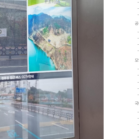
공
모
국