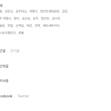
ag
꽃,
금강교,
공주대교,
개명사,
정안천생태공원,
금강,
주 개명사,
장미,
공산성,
공주,
정안천,
금서루,
블완,
연잎,
산책길,
백로,
연못,
메타세쿼이아,
스토리챌린지,
론볼,
근글
인기글
근댓글
지사항
acebook
Twitter