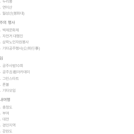
두리봉
연미산
월성산(봉화대)
주의 행사
백제문화제
자전거 대행진
삼락노인자원봉사
기타공주행사(公州行事)
임
공주사범10회
공주古都아카데미
그린스타트
론볼
기타모임
내여행
충청도
부여
대전
경인지역
강원도