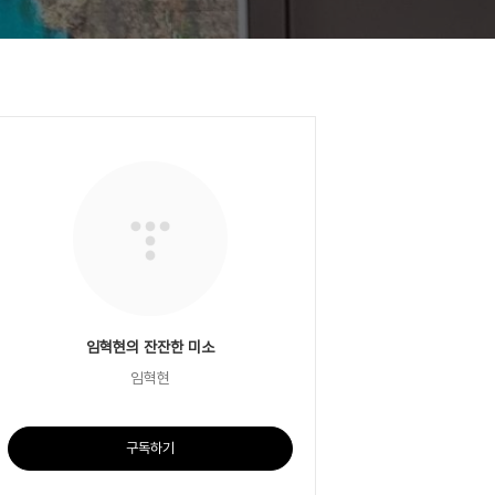
임혁현의 잔잔한 미소
임혁현
구독하기