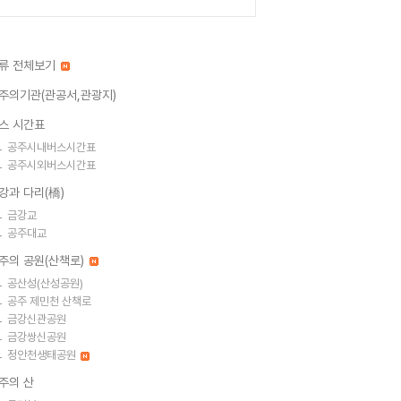
류 전체보기
주의기관(관공서,관광지)
스 시간표
공주시내버스시간표
공주시외버스시간표
강과 다리(橋)
금강교
공주대교
주의 공원(산책로)
공산성(산성공원)
공주 제민천 산책로
금강신관공원
금강쌍신공원
정안천생태공원
주의 산