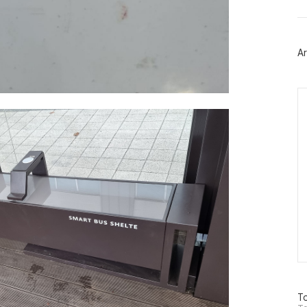
트
위
터
플
러
Ar
그
인
Ca
방
To