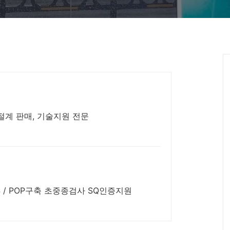
굴절계 판매, 기술지원 전문
무선 SPC 실시간 데이터수집 MES / POP구축 초중종검사 SQ인증지원