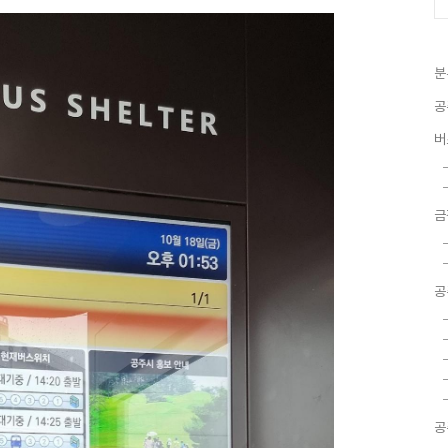
분
공
버
금
공
공