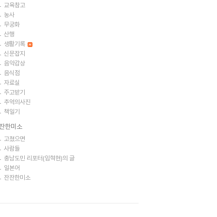
교육참고
농사
무궁화
산행
생활기록
신문잡지
음악감상
음식점
자료실
주고받기
추억의사진
책일기
잔한미소
고쳤으면
사람들
충남도민 리포터(임혁현)의 글
일본어
잔잔한미소