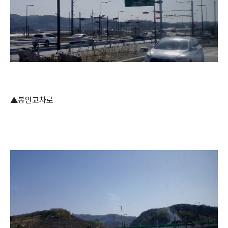
▲봉안교차로