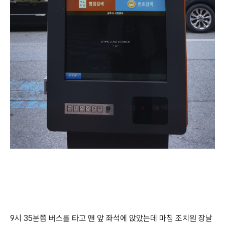
9시 35분쯤 버스를 타고 맨 앞 좌석에 앉았는데 마침 조치원 장날