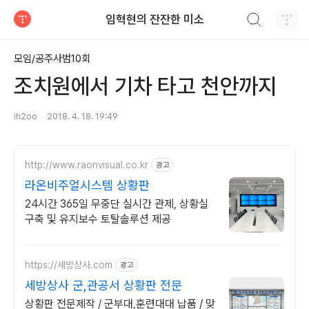
검색하기
임혁현의 잔잔한 미소
티스토리
모임/공주사범10회
조치원에서 기차 타고 천안까지
ih2oo
2018. 4. 18. 19:49
http://www.raonvisual.co.kr
광고
라온비주얼시스템 상황판
24시간 365일 무중단 실시간 관제, 상황실
구축 및 유지보수 토탈솔루션 제공
https://세방상사.com
광고
세방상사 군,관공서 상황판 전문
상황판 전문제작 / 군부대,훈련대대 납품 / 맞