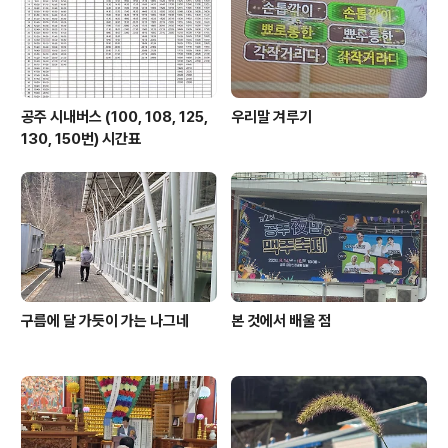
공주 시내버스 (100, 108, 125,
우리말 겨루기
130, 150번) 시간표
구름에 달 가듯이 가는 나그네
본 것에서 배울 점