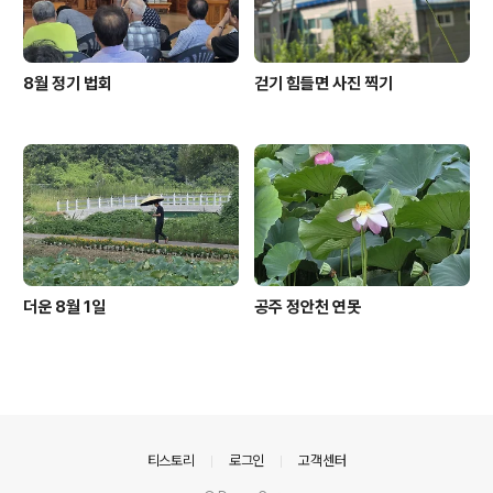
8월 정기 법회
걷기 힘들면 사진 찍기
더운 8월 1일
공주 정안천 연못
의안내
티스토리
로그인
고객센터