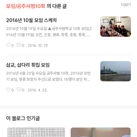
더보기
모임/공주사범10회
의 다른 글
2016년 10월 모임 스케치
글 내용
2016년 10월 19일 수요일 ▲공주사범학교 10회 모임(2
016년 10월 19일) 상진, 신호, 용표, 항종, 호동, 종욱, 인
기, 봉환 혁현, 민섭, 용남, 석호, 희옥, 상원 등 꼭 열 네명이
0
0
2016. 10. 19.
참석한 공주사범학교 10회 모임이 유항종 회장 주선으로
있었다. 장소가 산수갑산인데 주소를 보니 아산시 염치읍
은행나..
삽교, 삽다리 횟집 모임
글 내용
2016년 4월 20일 수요일 공주사범 10회, 2016년 상반
기 모임, 항종 회장의 주선으로 모였다. 15명이 모인 자리
에서 그동안의 정담을 나누는 자리가 되었고 석호와 창영
0
0
2016. 4. 25.
의 쾌척도 있었으며 항종의 특별 선물(잼)도 받았다. 태재
의 운전과 창영의 한국가든에서의 저녁, 고마웠다. 맛있는
회식이 ..
이 블로그 인기글