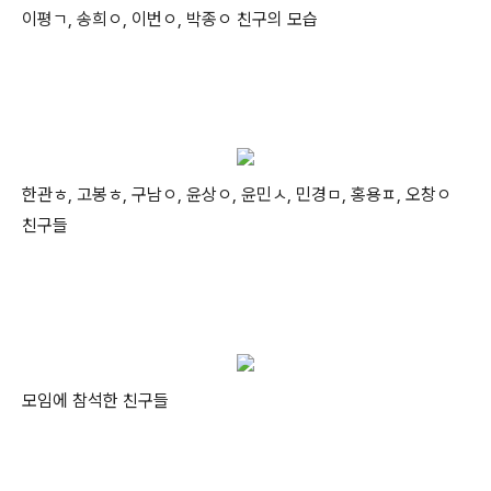
이평ㄱ, 송희ㅇ, 이번ㅇ, 박종ㅇ 친구의 모습
한관ㅎ, 고봉ㅎ, 구남ㅇ, 윤상ㅇ, 윤민ㅅ, 민경ㅁ, 홍용ㅍ, 오창ㅇ
친구들
모임에 참석한 친구들