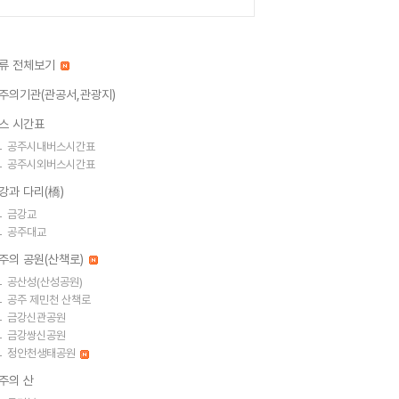
류 전체보기
주의기관(관공서,관광지)
스 시간표
공주시내버스시간표
공주시외버스시간표
강과 다리(橋)
금강교
공주대교
주의 공원(산책로)
공산성(산성공원)
공주 제민천 산책로
금강신관공원
금강쌍신공원
정안천생태공원
주의 산