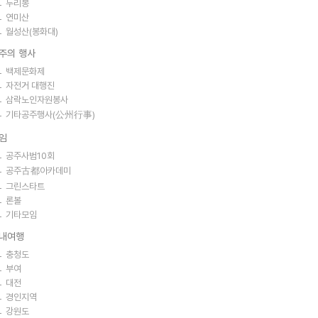
두리봉
연미산
월성산(봉화대)
주의 행사
백제문화제
자전거 대행진
삼락노인자원봉사
기타공주행사(公州行事)
임
공주사범10회
공주古都아카데미
그린스타트
론볼
기타모임
내여행
충청도
부여
대전
경인지역
강원도