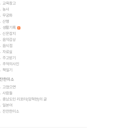
교육참고
농사
무궁화
산행
생활기록
신문잡지
음악감상
음식점
자료실
주고받기
추억의사진
책일기
잔한미소
고쳤으면
사람들
충남도민 리포터(임혁현)의 글
일본어
잔잔한미소