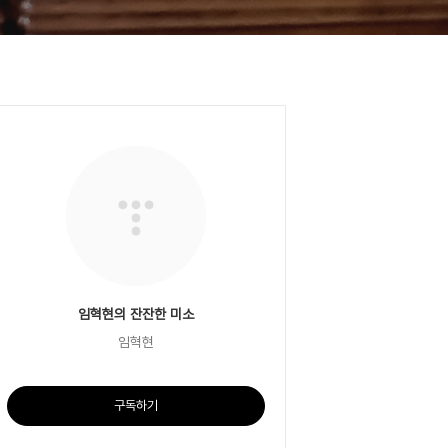
임혁현의 잔잔한 미소
임혁현
구독하기