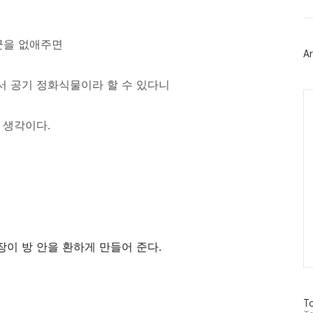
트
위
터
플
군을 없애주면
러
Ar
그
인
서 공기 정화식물이라 할 수 있다니
Ca
 생각이다.
이 방 안을 환하게 만들어 준다.
방
To