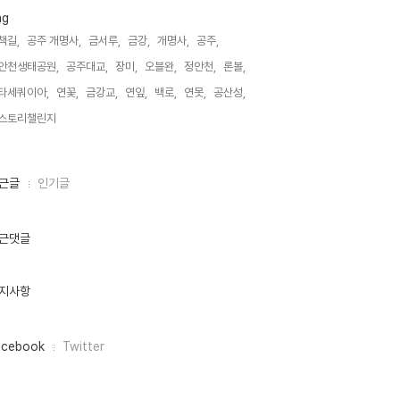
ag
책길,
공주 개명사,
금서루,
금강,
개명사,
공주,
안천생태공원,
공주대교,
장미,
오블완,
정안천,
론볼,
타세쿼이아,
연꽃,
금강교,
연잎,
백로,
연못,
공산성,
스토리챌린지,
근글
인기글
근댓글
지사항
acebook
Twitter