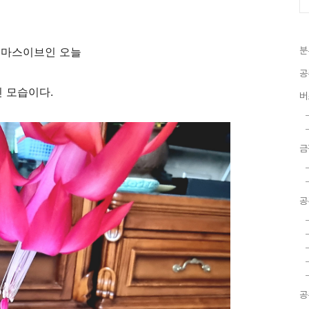
스마스이브인 오늘
분
공
핀 모습이다.
버
금
공
공