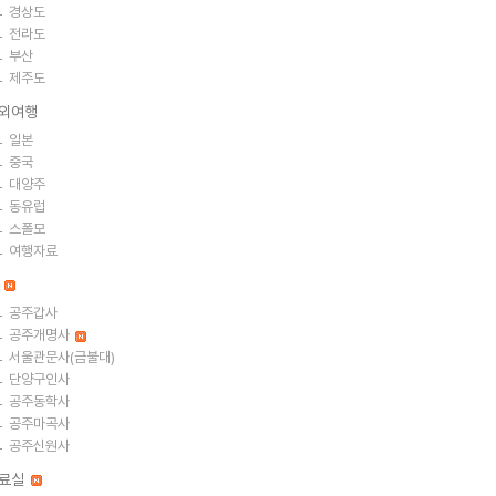
경상도
전라도
부산
제주도
외여행
일본
중국
대양주
동유럽
스폴모
여행자료
절
공주갑사
공주개명사
서울관문사(금불대)
단양구인사
공주동학사
공주마곡사
공주신원사
료실