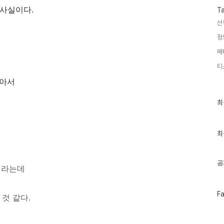
 사실이다.
T
산
정
메
몰라도 작년보다는
티
같아서
최
최
근
글
과
인
최
기
글
공
이라는데
페
F
것 같다.
이
스
북