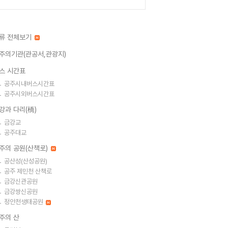
류 전체보기
주의기관(관공서,관광지)
스 시간표
공주시내버스시간표
공주시외버스시간표
강과 다리(橋)
금강교
공주대교
주의 공원(산책로)
공산성(산성공원)
공주 제민천 산책로
금강신관공원
금강쌍신공원
정안천생태공원
주의 산