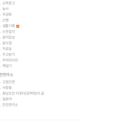
교육참고
농사
무궁화
산행
생활기록
신문잡지
음악감상
음식점
자료실
주고받기
추억의사진
책일기
잔한미소
고쳤으면
사람들
충남도민 리포터(임혁현)의 글
일본어
잔잔한미소