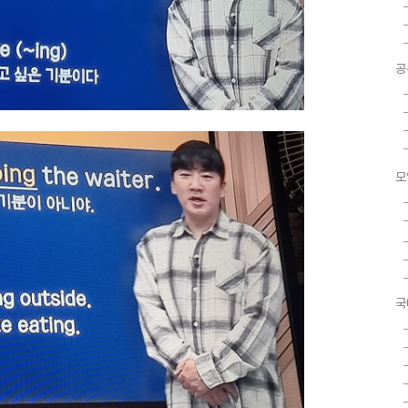
공
모
국