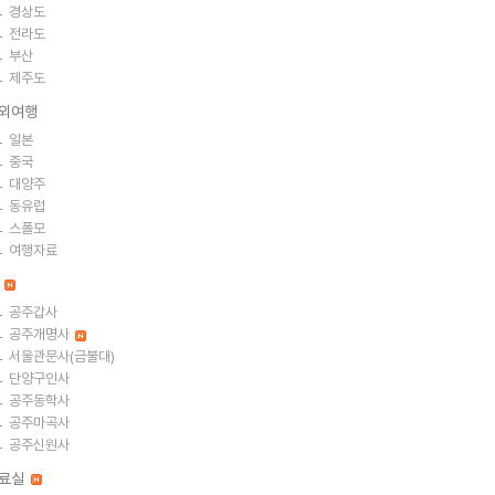
경상도
전라도
부산
제주도
외여행
일본
중국
대양주
동유럽
스폴모
여행자료
절
공주갑사
공주개명사
서울관문사(금불대)
단양구인사
공주동학사
공주마곡사
공주신원사
료실