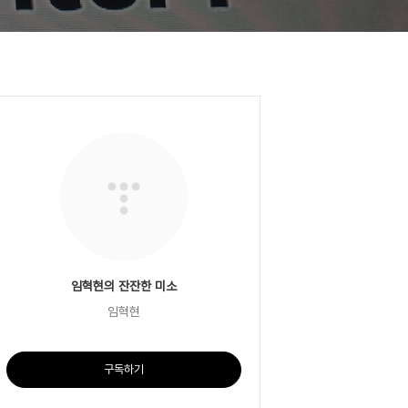
임혁현의 잔잔한 미소
임혁현
구독하기