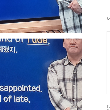
트
위
터
플
러
Ar
그
인
Ca
방
To