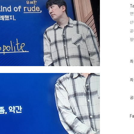
T
연
산
공
정
최
최
근
글
과
인
최
기
글
공
페
F
이
스
북