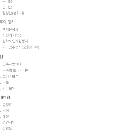
두리봉
연미산
월성산(봉화대)
주의 행사
백제문화제
자전거 대행진
삼락노인자원봉사
기타공주행사(公州行事)
임
공주사범10회
공주古都아카데미
그린스타트
론볼
기타모임
내여행
충청도
부여
대전
경인지역
강원도