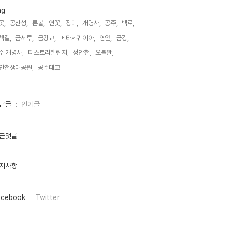
ag
못,
공산성,
론볼,
연꽃,
장미,
개명사,
공주,
백로,
책길,
금서루,
금강교,
메타세쿼이아,
연잎,
금강,
주 개명사,
티스토리챌린지,
정안천,
오블완,
안천생태공원,
공주대교,
근글
인기글
근댓글
지사항
acebook
Twitter