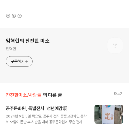
(새창열림)
로그 정보
임혁현의 잔잔한 미소
임혁현
구독하기
더보기
잔잔한미소/사람들
의 다른 글
공주문화원, 특별전시 '청년예감展'
글 내용
2024년 9월 5일 목요일, 공주시 전직 중등교장회인 동락
회 모임이 끝난 후 시간을 내어 공주문화원에 무슨 전시가
있나 가 보니 다행히 미술작품 전시회가 진행 중이었다. 팸