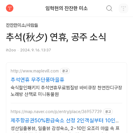
검색하기
임혁현의 잔잔한 미소
티스토리
잔잔한미소/사람들
추석(秋夕) 연휴, 공주 소식
ih2oo
2024. 9. 16. 13:37
http://www.maplevill.com
광고
추석연휴 무주단풍마을휴
숙식할인패키지 추석연휴무료찜질방 바비큐장 천연잔디구장
노래방 산책로 미니동물원
https://map.naver.com/p/entry/place/36957739
광고
제주항공권50%환급숙소 선정 2인객실부터 10인객
실 구성
성산일출봉뷰, 일출뷰 감성숙소, 2~10인 오조리 마을 속 프