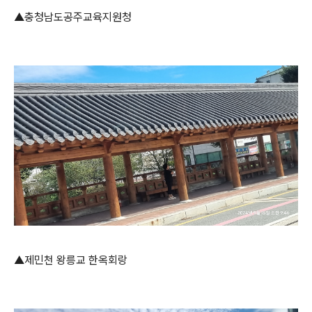
▲충청남도공주교육지원청
▲제민천 왕릉교 한옥회랑