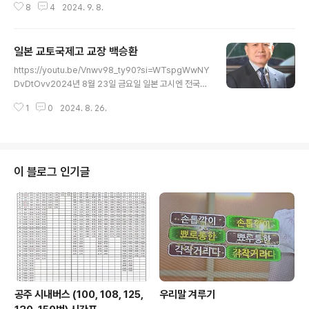
8
4
2024. 9. 8.
플릿을 보니 9월 1일부터 9월 7일까지 공주문화원 2층 제
1전시실에서 열린다는 안내다. 예술로 감정을 잇는 청년들,
청년예감展이 어떤 전시인지 엘리베이터로 2층으로 올라
일본 교토국제고 교장 백승환
가 보니 여러분의 작품이 전시되어 있었다.서로 다른 빛깔
글 내용
들과 향기를 담아 아름다운 청년들이 전하는 다채로운 이
https://youtu.be/Vnwv98_ty90?si=WTspgWwNY
야기, 붓끝으로 전하는 다양한 삶과 예술의 따뜻한 순간들
DvDtOvv2024년 8월 23일 금요일 일본 고시엔 전국고
을 공유합니다.김달희, 김미루, 김신일, 박유진, 이나영, 이
교야구대회에서 우승한 일본 교토고등학교 교장은 한국에
영주, 정광현, 조정온 등 8명 작품을 김가을이 총괄 기획했
1
0
2024. 8. 26.
서 중등학교 교장으로 근무하다 올해 지난 4월 선발된 분
으며 사단법인 예술아우름과 공주문화원이 후원한 전시회.
이다. 일본 교토국제고등학교 관련 영상은 보면 볼수록 감
전시회를 검색해 보니 다음과 같..
동이다. https://www.youtube.com/live/nnVO-M3h
JUg?si=Rl876ND8YDDzdcS6
이 블로그 인기글
공주 시내버스 (100, 108, 125,
우리말 겨루기