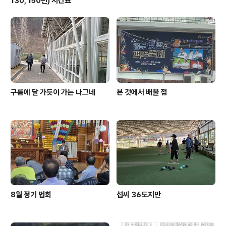
130, 150번) 시간표
구름에 달 가듯이 가는 나그네
본 것에서 배울 점
8월 정기 법회
섭씨 36도지만