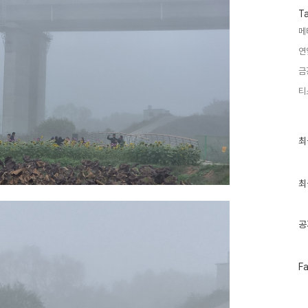
T
메
연
금
티
최
최
근
글
과
인
최
기
글
공
페
F
이
스
북