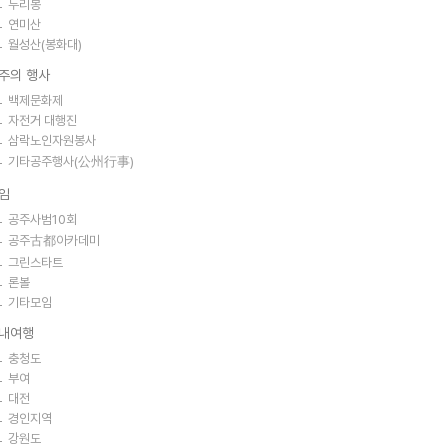
두리봉
연미산
월성산(봉화대)
주의 행사
백제문화제
자전거 대행진
삼락노인자원봉사
기타공주행사(公州行事)
임
공주사범10회
공주古都아카데미
그린스타트
론볼
기타모임
내여행
충청도
부여
대전
경인지역
강원도