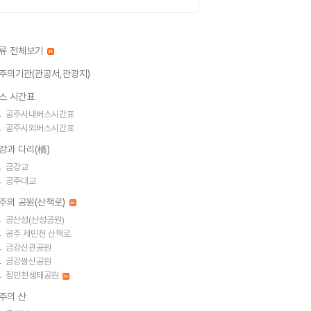
류 전체보기
주의기관(관공서,관광지)
스 시간표
공주시내버스시간표
공주시외버스시간표
강과 다리(橋)
금강교
공주대교
주의 공원(산책로)
공산성(산성공원)
공주 제민천 산책로
금강신관공원
금강쌍신공원
정안천생태공원
주의 산