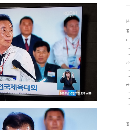
분
공
버
금
공
공