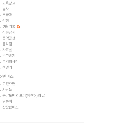
교육참고
농사
무궁화
산행
생활기록
신문잡지
음악감상
음식점
자료실
주고받기
추억의사진
책일기
잔한미소
고쳤으면
사람들
충남도민 리포터(임혁현)의 글
일본어
잔잔한미소