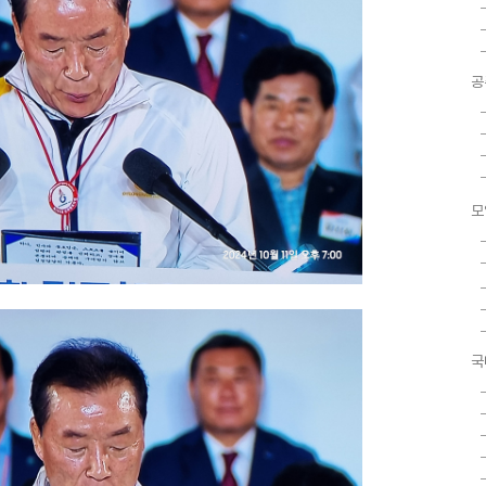
공
모
국