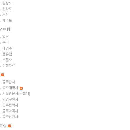
경상도
전라도
부산
제주도
외여행
일본
중국
대양주
동유럽
스폴모
여행자료
절
공주갑사
공주개명사
서울관문사(금불대)
단양구인사
공주동학사
공주마곡사
공주신원사
료실