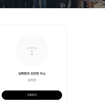
임혁현의 잔잔한 미소
임혁현
구독하기