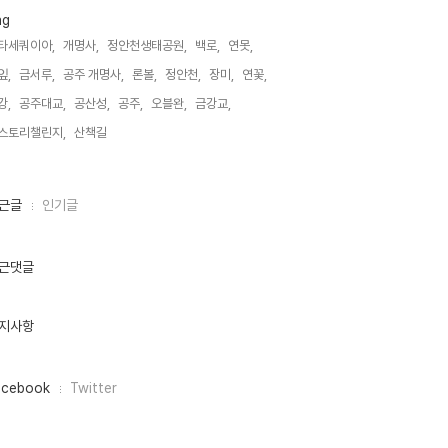
ag
타세쿼이아,
개명사,
정안천생태공원,
백로,
연못,
잎,
금서루,
공주 개명사,
론볼,
정안천,
장미,
연꽃,
강,
공주대교,
공산성,
공주,
오블완,
금강교,
스토리챌린지,
산책길,
근글
인기글
근댓글
지사항
acebook
Twitter