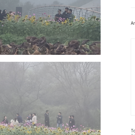
트
위
터
플
러
Ar
그
인
Ca
방
To