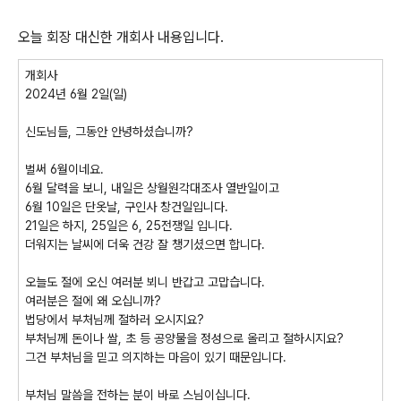
오늘 회장 대신한 개회사 내용입니다.
개회사
2024
년
6
월
2
일
(
일
)
신도님들
,
그동안 안녕하셨습니까
?
벌써
6
월이네요
.
6
월 달력을 보니
,
내일은 상월원각대조사 열반일이고
6
월
10
일은 단옷날
,
구인사 창건일입니다
.
21
일은 하지
, 25
일은
6, 25
전쟁일 입니다
.
더워지는 날씨에 더욱 건강 잘 챙기셨으면 합니다
.
오늘도 절에 오신 여러분 뵈니 반갑고 고맙습니다
.
여러분은 절에 왜 오십니까
?
법당에서 부처님께 절하러 오시지요
?
부처님께 돈이나 쌀
,
초 등 공양물을 정성으로 올리고 절하시지요
?
그건 부처님을 믿고 의지하는 마음이 있기 때문입니다
.
부처님 말씀을 전하는 분이 바로 스님이십니다
.