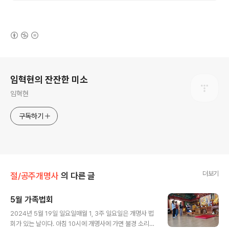
(새창열림)
로그 정보
임혁현의 잔잔한 미소
임혁현
구독하기
더보기
절/공주개명사
의 다른 글
5월 가족법회
글 내용
2024년 5월 19일 일요일매월 1, 3주 일요일은 개명사 법
회가 있는 날이다. 아침 10시에 개명사에 가면 불경 소리가