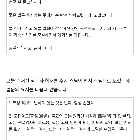
법문 잘 들으십시다
.
좋은 법문 주시라는 뜻에서 큰 박수 부탁드립니다
.
고맙습니다
.
늘 건강하시고 오늘 법회에 참석하신 인연 공덕으로 부처님의 자비 광명
이 가득하시기를 축원하면서 개회사를 마칩니다
.
성불하십시오
.
감사합니다
.
오늘은 대전 삼문사 허재룡 주지 스님이 법사 스님으로 오셨는데
법문의 요지는 다음과 같습니다.
1. 무상(無常)~변하지 않는 것은 없다. 항상 변한다.
2. 고집멸도(苦集㓕道)~불교의 근본 원리인 사성제(四聖諸)의 첫 글자,
고는 생로병사의 괴로움, 집은 고의 원인이 되는 번뇌의 모임, 멸은 번뇌
를 없앤 깨달음의 경계, 도는 그 깨달음의 경계에 도달한 수행을 이른다.