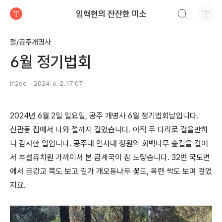
검색하기
임혁현의 잔잔한 미소
티스토리
절/공주개명사
6월 정기법회
ih2oo
2024. 6. 2. 17:07
2024년 6월 2일 일요일, 공주 개명사 6월 정기법회날입니다.
신관동 집에서 나와 절까지 걸었습니다. 아직 두 다리로 걸을만하
니 감사한 일입니다. 공주대 인사대 정원의 화백나무 숲길을 걸어
서 부설유치원 가까이서 본 금계국이 참 노랗습니다. 32번 국도변
에서 금강교 쪽도 보고 길가 개오동나무 꽃도, 목련 싹도 보며 걸었
지요.