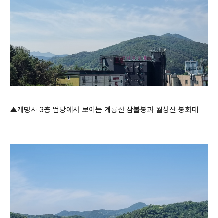
▲개명사 3층 법당에서 보이는 계룡산 삼불봉과 월성산 봉화대