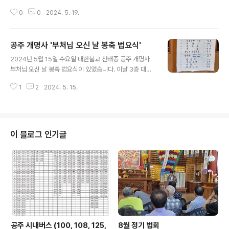
들린다. 거사님이나 주지 스님의 불경 소리에 법당이 숙연
0
0
2024. 5. 19.
해지는 분위기다.핸드폰에서 나오는 소리를 줄이거나 아주
끄거나 해야 느닷없이 나는 소리 때문에 주위 사람을 놀라
게 하지 않고 진지한 분위기를 깨지 않는다. 개명사 법당에
공주 개명사 '부처님 오신 날 봉축 법요식'
서는 핸드폰의 소리가 들리지 않게 하는 예의가 필요하다.
글 내용
5월 15일 부처님 오신 날이 지난 후이지만 아직 거리 주름
2024년 5월 15일 수요일 대한불교 천태종 공주 개명사
등이 그대로 달려 있고 현수막도 입구에 걸려서 아직도 그
부처님 오신 날 봉축 법요식이 있었습니다. 이날 3층 대법
날을 축하하는 듯하다. 담모퉁이를 돌아가면서 보니 지칭
당에서 손성도 주지 스님의 집전으로 100여 명의 불자가
개꽃이 눈길을 끈다. 개명사 3층 법당에서 밖을 내다보니
1
2
2024. 5. 15.
참여한 법회는 이용수 총무부장의 사회로 여법하게 진행되
보이는 푸른 초목들과 어울려 공주대교와 강 건너 옥룡동
었습니다. 오늘 법회의 순서입니다.절에서 오랜만에 국민
그리고 망월산 두리봉이 멀리 ..
의례가 있었는데 국기에 대한 경례 주악이 인상적이었습니
다. 다른 순서는 일반 법회 때와 다름없었는데 천태종 법회
에 국운융창기원 순서는 애국불교의 일환인 것 같습니다.
이 블로그 인기글
순서에 따라 개회사를 했는데 그 내용은 다음과 같습니다.
봉축 법회에 오신 여러분께 고마운 인사, 부처님 오신 날의
의미, 부처님의 존엄성, 정성으로 봉축법회 참석한 인연 공
덕으로 부처님 가피 충만 기원, 정기법회에도 우리 개명사
와 인연 맺기를 희망한다는 요지였지요...
공주 시내버스 (100, 108, 125,
8월 정기 법회