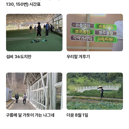
130, 150번) 시간표
섭씨 36도지만
우리말 겨루기
구름에 달 가듯이 가는 나그네
더운 8월 1일