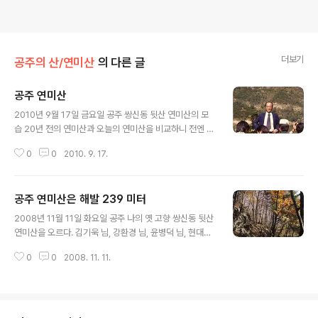
더보기
공주의 산/연미산
의 다른 글
공주 연미산
글 내용
2010년 9월 17일 금요일 공주 쌍신동 뒷산 연미산의 모
습 20년 전의 연미산과 오늘의 연미산을 비교하니 전엔 산
에 나무가 없었는데 요즘은 나무가 너무나 무성하다. 198
0
0
2010. 9. 17.
0년대 초반 곰나루 솔밭에서 본 연미산 2010년 9월 17일
엥 본 연미산 공주 웅진동 세계대백제전을 하루 앞 둔 그 곳
을 돌아 보면서 금강 ..
공주 연미산은 해발 239 미터
글 내용
2008년 11월 11일 화요일 공주 나의 옛 고향 쌍신동 뒷산
연미산을 오르다. 김기욱 님, 강환경 님, 윤병덕 님, 현대순
님, 나 5명이 금강자연미술비엔날레 대 장정의 막을 내리
0
0
2008. 11. 11.
는 날, 오늘 연미산을 올랐다. 연미산 정상에서의 전망은 봉
화대 보다, 두리봉 보다 훨씬 좋다. 내가 살던 옛집이 보이
는 정상이..