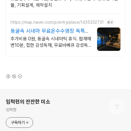
물, 기획설계, 제작설치
https://map.naver.com/p/entry/place/1435332731
광고
동굴속 시네마 무료온수수영장 독특하
고 아늑한 나만의아지트
추가비용 0원, 동굴속 시네마틱 휴식. 협재해
변10분, 힙한 감성독채, 무료바베큐 감성독
채,동굴의 아늑함 풀사이드 시네마의 낭만.
잊지못할 태교여행&커플여행의 완성
(새창열림)
로그 정보
임혁현의 잔잔한 미소
임혁현
구독하기