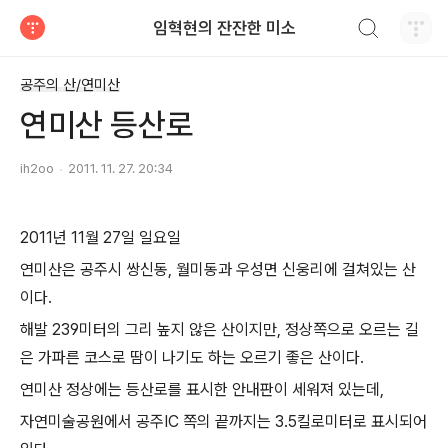
검색하기
임혁현의 잔잔한 미소
티스토리
공주의 산/연미산
연미산 등산로
ih2oo
2011. 11. 27. 20:34
2011년 11월 27일 일요일
연미산은 공주시 쌍신동, 월미동과 우성면 신웅리에 걸쳐있는 산
이다.
해발 239미터의 그리 높지 않은 산이지만, 정상쪽으로 오르는 길
은 가파른 코스로 땀이 나기도 하는 오르기 좋은 산이다.
연미산 정상에는 등산로를 표시한 안내판이 세워져 있는데,
자연미술공원에서 공주IC 쪽의 끝까지는 3.5킬로미터로 표시되어