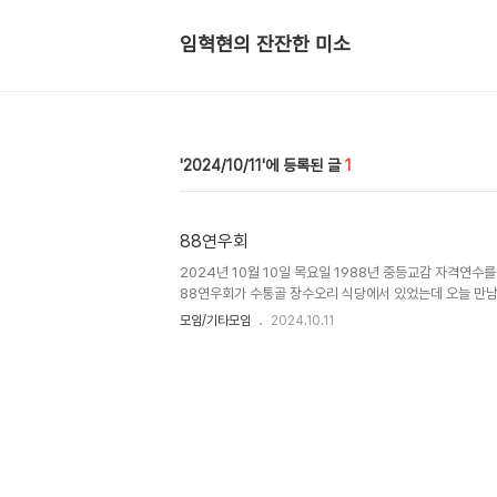
임혁현의 잔잔한 미소
2024/10/11
1
88연우회
2024년 10월 10일 목요일 1988년 중등교감 자격연수
88연우회가 수통골 장수오리 식당에서 있었는데 오늘 만남 
의 국공사립 각 중고등학교에서 차출된 자격연수 동기생 모임
모임/기타모임
2024.10.11
년 연수 이후 교감, 교장을 거쳐 정년퇴임 하여 36년이 지
돌아 보면 많은 추억이 깃들어 있다. 여러 사람이 이 세상을
만났던 연우회 모임이 이제 9명 만이 봄가을로 만나는 모임이
들, 건강도 걱정이 되는 시기이니 세월은 어쩔 수 없는 모양
중에 오늘 모임에서 만난 것은 4명뿐이었다. 모임을 주선하