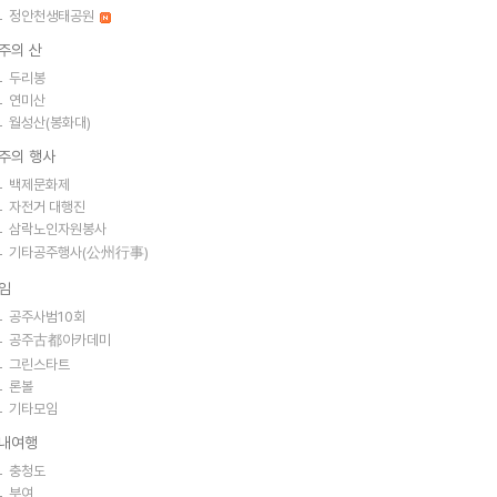
정안천생태공원
주의 산
두리봉
연미산
월성산(봉화대)
주의 행사
백제문화제
자전거 대행진
삼락노인자원봉사
기타공주행사(公州行事)
임
공주사범10회
공주古都아카데미
그린스타트
론볼
기타모임
내여행
충청도
부여