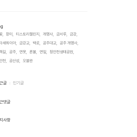
ag
꽃,
장미,
티스토리챌린지,
개명사,
금서루,
금강,
타세쿼이아,
금강교,
백로,
공주대교,
공주 개명사,
책길,
공주,
연못,
론볼,
연잎,
정안천생태공원,
안천,
공산성,
오블완,
근글
인기글
근댓글
지사항