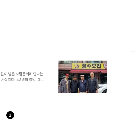
를 같이 받은 사람들끼리 만나는
사실이다. 43명의 충남, 대전
 명칭이 88연우회다. 1988
난 오늘, 그간의 지나온 과거를 뒤
 떠났고, 88 하던 시절의 패기로
니 연세 들어 8,90 넘은 회원
이다. 회원 명단에 등재된 9명
는 사람의 적극성과..
1