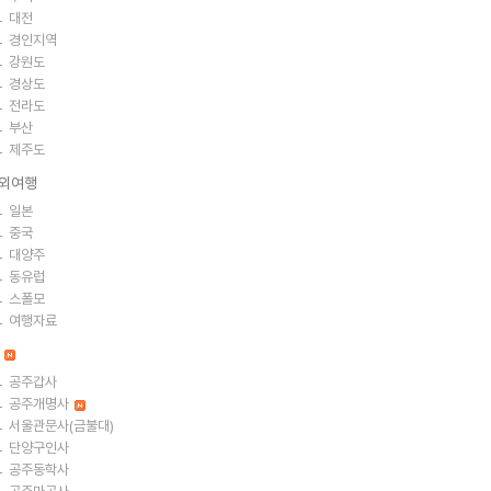
대전
경인지역
강원도
경상도
전라도
부산
제주도
외여행
일본
중국
대양주
동유럽
스폴모
여행자료
절
공주갑사
공주개명사
서울관문사(금불대)
단양구인사
공주동학사