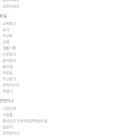
공주마곡사
공주신원사
료실
교육참고
농사
무궁화
산행
생활기록
신문잡지
음악감상
음식점
자료실
주고받기
추억의사진
책일기
잔한미소
고쳤으면
사람들
충남도민 리포터(임혁현)의 글
일본어
잔잔한미소