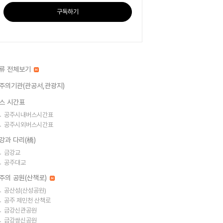
구독하기
류 전체보기
주의기관(관공서,관광지)
스 시간표
공주시내버스시간표
공주시외버스시간표
강과 다리(橋)
금강교
공주대교
주의 공원(산책로)
공산성(산성공원)
공주 제민천 산책로
금강신관공원
금강쌍신공원